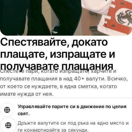
Спестявайте, докато
плащате, изпращате и
получавате плащания
Спестете пари, когато изпращате, харчите и
получавате плащания в над 40+ валути. Всичко,
от което се нуждаете, в една сметка, когато
имате нужда от нея.
Управлявайте парите си в движение по целия
свят.
Дръжте валутите си под ръка на едно място и
ги конвертирайте за секунди.