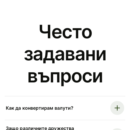
Често
задавани
въпроси
Как да конвертирам валути?
Защо различните дружества