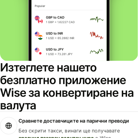
Изтеглете нашето
безплатно приложение
Wise за конвертиране на
валута
Сравнете доставчиците на парични преводи
Без скрити такси, винаги ще получавате
средния пазарен валутен курс
с Wise.