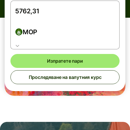
MOP
Изпратете пари
Проследяване на валутния курс