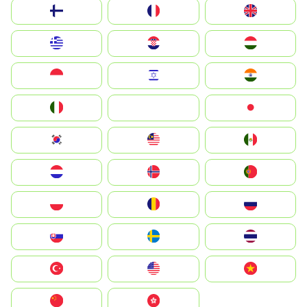
Suomi
France
United Kingdom
Greece
Hrvatska
Magyarország
Indonesia
Israel
India
Italia
JA
Japan
South Korea
Malay
Mexico
Nederland
Norge
Portugal
Polska
România
Россия
Slovensko
Ruoŧŧa
ไทย
Türkiye
United States
Vietnam
中国
中國香港特別行政區