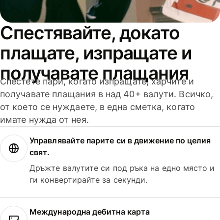
Спестявайте, докато
плащате, изпращате и
получавате плащания
Спестете пари, когато изпращате, харчите и
получавате плащания в над 40+ валути. Всичко,
от което се нуждаете, в една сметка, когато
имате нужда от нея.
Управлявайте парите си в движение по целия
свят.
Дръжте валутите си под ръка на едно място и
ги конвертирайте за секунди.
Международна дебитна карта