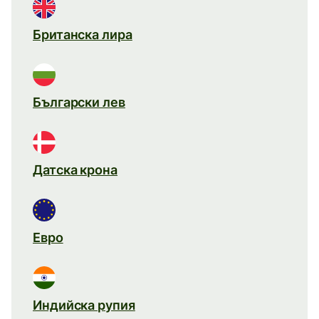
Британска лира
Български лев
Датска крона
Евро
Индийска рупия