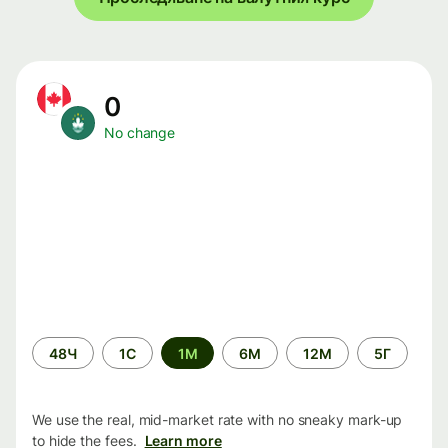
0
No change
Time
48Ч
1С
1М
6М
12М
5Г
period
We use the real, mid-market rate with no sneaky mark-up
to hide the fees.
Learn more