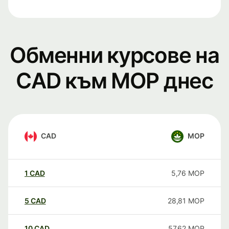
Обменни курсове на
CAD към MOP днес
CAD
MOP
1
CAD
5,76
MOP
5
CAD
28,81
MOP
10
CAD
57,62
MOP