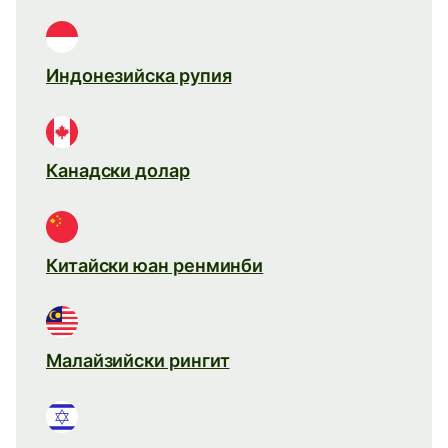
Индонезийска рупия
Канадски долар
Китайски юан ренминби
Малайзийски рингит