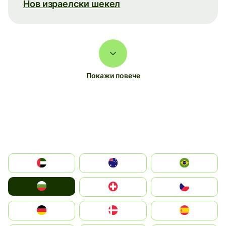
Нов израелски шекел
Покажи повече
الإمارات العربية المتحدة
Australia
Brazil
България
Switzerland
Czechia
Deutschland
Denmark
España