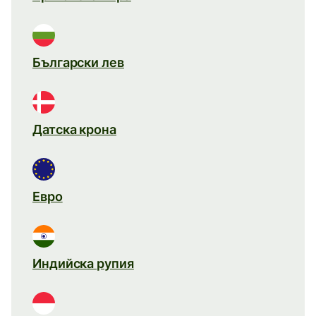
Български лев
Датска крона
Евро
Индийска рупия