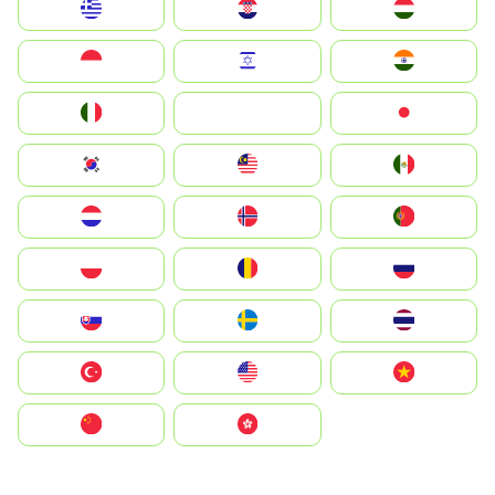
Greece
Hrvatska
Magyarország
Indonesia
Israel
India
Italia
JA
Japan
South Korea
Malay
Mexico
Nederland
Norge
Portugal
Polska
România
Россия
Slovensko
Ruoŧŧa
ไทย
Türkiye
United States
Vietnam
中国
中國香港特別行政區