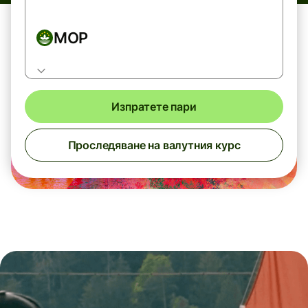
MOP
Изпратете пари
Проследяване на валутния курс