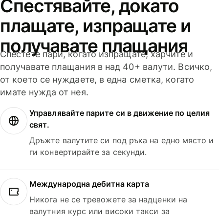
Спестявайте, докато
плащате, изпращате и
получавате плащания
Спестете пари, когато изпращате, харчите и
получавате плащания в над 40+ валути. Всичко,
от което се нуждаете, в една сметка, когато
имате нужда от нея.
Управлявайте парите си в движение по целия
свят.
Дръжте валутите си под ръка на едно място и
ги конвертирайте за секунди.
Международна дебитна карта
Никога не се тревожете за надценки на
валутния курс или високи такси за