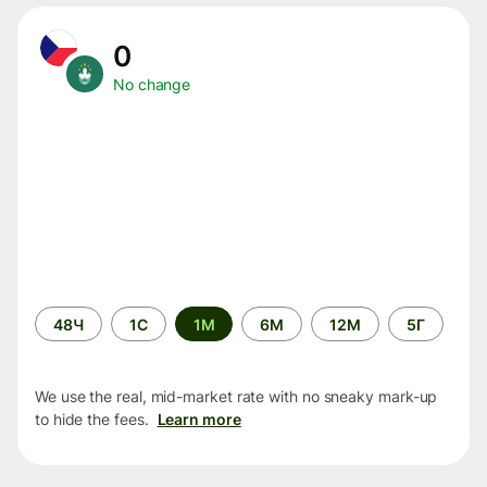
0
No change
Time
48Ч
1С
1М
6М
12М
5Г
period
We use the real, mid-market rate with no sneaky mark-up
to hide the fees.
Learn more