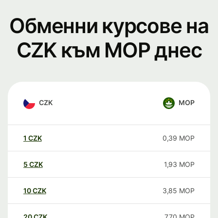
Обменни курсове на
CZK към MOP днес
CZK
MOP
1
CZK
0,39
MOP
5
CZK
1,93
MOP
10
CZK
3,85
MOP
20
CZK
7,70
MOP