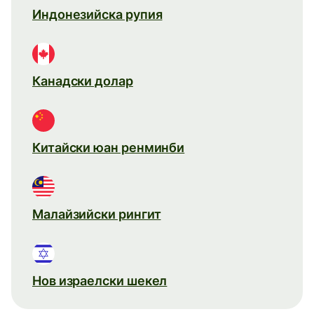
Индонезийска рупия
Канадски долар
Китайски юан ренминби
Малайзийски рингит
Нов израелски шекел