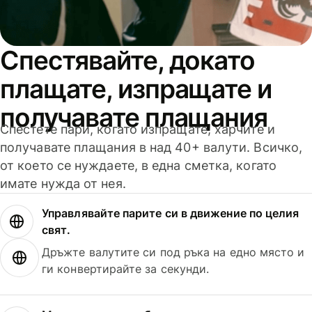
Спестявайте, докато
плащате, изпращате и
получавате плащания
Спестете пари, когато изпращате, харчите и
получавате плащания в над 40+ валути. Всичко,
от което се нуждаете, в една сметка, когато
имате нужда от нея.
Управлявайте парите си в движение по целия
свят.
Дръжте валутите си под ръка на едно място и
ги конвертирайте за секунди.