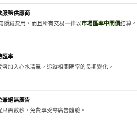
款服務供應商
e絕無隱藏費用，而且所有交易一律以
市場匯率中間價
結算。
時匯率
貨幣加入心水清單，追蹤相關匯率的長期變化。
免兼絕無廣告
程只需數秒，免費享受零廣告體驗。