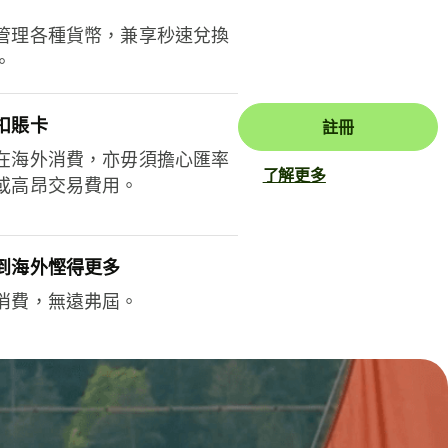
管理各種貨幣，兼享秒速兌換
。
扣賬卡
註冊
在海外消費，亦毋須擔心匯率
了解更多
或高昂交易費用。
到海外慳得更多
消費，無遠弗屆。