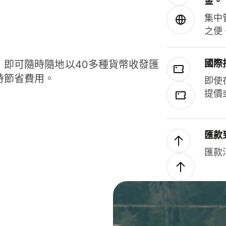
金。
集中
之便
國際
，即可隨時隨地以40多種貨幣收發匯
時節省費用。
即使
提價
匯款
匯款