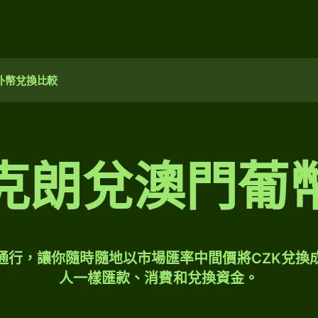
外幣兌換比較
克朗兌澳門葡
球通行，讓你隨時隨地以市場匯率中間價將CZK兌換
人一樣匯款、消費和兌換資金。