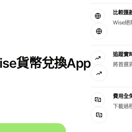
比較匯
Wis
追蹤實
se貨幣兌換App
將首選
費用全
下載過