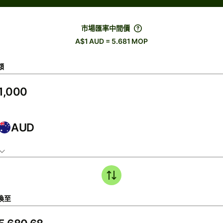
市場匯率中間價
A$1 AUD = 5.681 MOP
額
AUD
換至