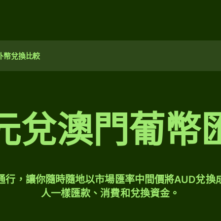
外幣兌換比較
元兌澳門葡幣
球通行，讓你隨時隨地以市場匯率中間價將AUD兌換
人一樣匯款、消費和兌換資金。