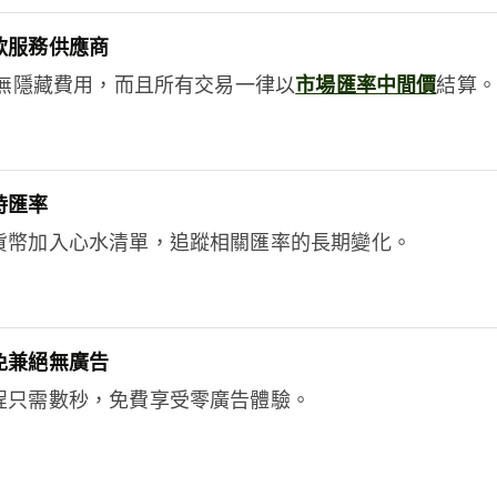
款服務供應商
e絕無隱藏費用，而且所有交易一律以
市場匯率中間價
結算。
時匯率
貨幣加入心水清單，追蹤相關匯率的長期變化。
免兼絕無廣告
程只需數秒，免費享受零廣告體驗。