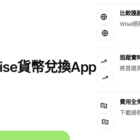
比較匯
Wis
追蹤實
se貨幣兌換App
將首選
費用全
下載過