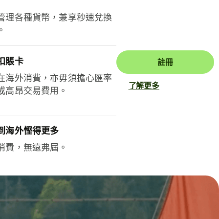
管理各種貨幣，兼享秒速兌換
。
扣賬卡
註冊
在海外消費，亦毋須擔心匯率
了解更多
或高昂交易費用。
到海外慳得更多
消費，無遠弗屆。