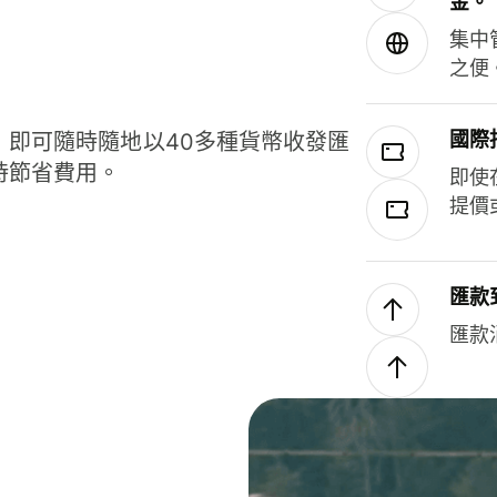
金。
集中
之便
國際
，即可隨時隨地以40多種貨幣收發匯
時節省費用。
即使
提價
匯款
匯款