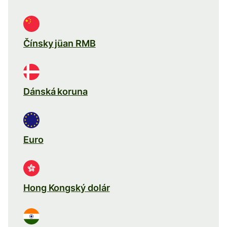
Čínsky jüan RMB
Dánská koruna
Euro
Hong Kongský dolár