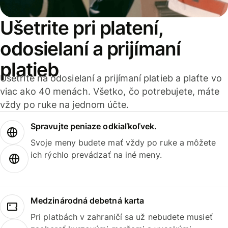
Ušetrite pri platení,
odosielaní a prijímaní
platieb
Ušetrite na odosielaní a prijímaní platieb a plaťte vo
viac ako 40 menách. Všetko, čo potrebujete, máte
vždy po ruke na jednom účte.
Spravujte peniaze odkiaľkoľvek.
Svoje meny budete mať vždy po ruke a môžete
ich rýchlo prevádzať na iné meny.
Medzinárodná debetná karta
Pri platbách v zahraničí sa už nebudete musieť