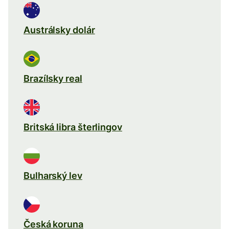
Austrálsky dolár
Brazílsky real
Britská libra šterlingov
Bulharský lev
Česká koruna