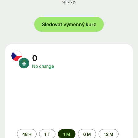
správy.
Sledovať výmenný kurz
0
No change
Time
48 H
1 T
1 M
6 M
12 M
period