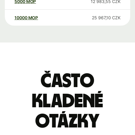
5000
MOP
12 983,55
CZK
10000
MOP
25 967,10
CZK
Často
kladené
otázky