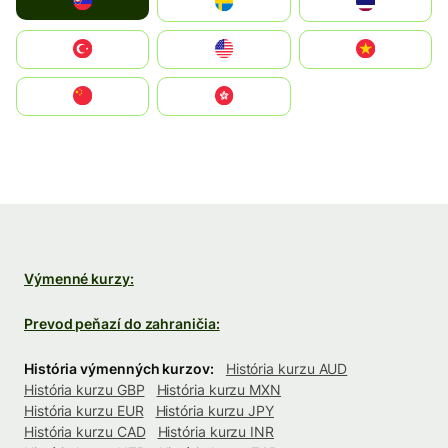
Slovensko
Ruoŧŧa
ไทย
Türkiye
United States
Vietnam
中国
中國香港特別行政區
Výmenné kurzy:
Prevod peňazí do zahraničia:
História výmenných kurzov:
História kurzu AUD
História kurzu GBP
História kurzu MXN
História kurzu EUR
História kurzu JPY
História kurzu CAD
História kurzu INR