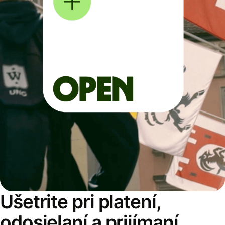
Ušetrite pri platení,
odosielaní a prijímaní