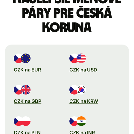
páry pre Česká
koruna
CZK na EUR
CZK na USD
CZK na GBP
CZK na KRW
CZK na PLN
CZK na INR