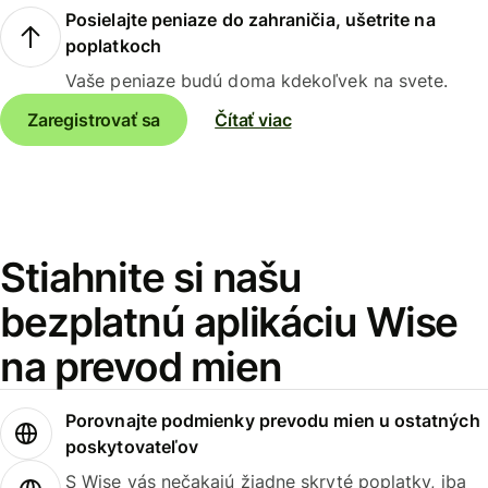
Posielajte peniaze do zahraničia, ušetrite na
poplatkoch
Vaše peniaze budú doma kdekoľvek na svete.
Zaregistrovať sa
Čítať viac
Stiahnite si našu
bezplatnú aplikáciu Wise
na prevod mien
Porovnajte podmienky prevodu mien u ostatných
poskytovateľov
S Wise vás nečakajú žiadne skryté poplatky, iba