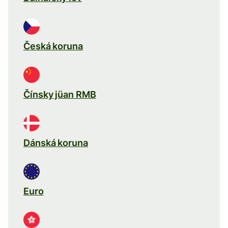
Česká koruna
Čínsky jüan RMB
Dánská koruna
Euro