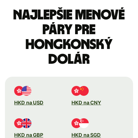
Najlepšie menové
páry pre
Hongkonský
dolár
HKD na USD
HKD na CNY
HKD na GBP
HKD na SGD