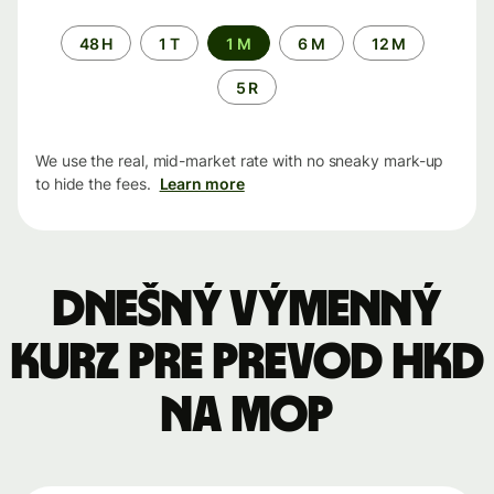
Time
48 H
1 T
1 M
6 M
12 M
period
5 R
We use the real, mid-market rate with no sneaky mark-up
to hide the fees.
Learn more
Dnešný výmenný
kurz pre prevod HKD
na MOP