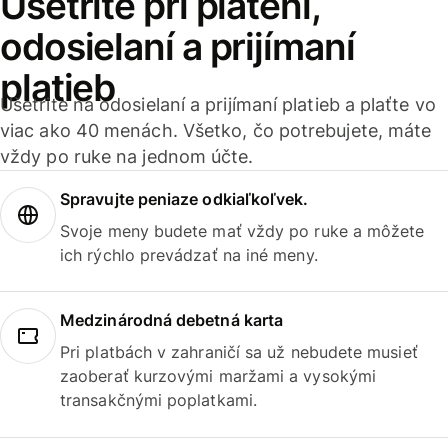
Ušetrite pri platení,
odosielaní a prijímaní
platieb
Ušetrite na odosielaní a prijímaní platieb a plaťte vo
viac ako 40 menách. Všetko, čo potrebujete, máte
vždy po ruke na jednom účte.
Spravujte peniaze odkiaľkoľvek.
Svoje meny budete mať vždy po ruke a môžete
ich rýchlo prevádzať na iné meny.
Medzinárodná debetná karta
Pri platbách v zahraničí sa už nebudete musieť
zaoberať kurzovými maržami a vysokými
transakčnými poplatkami.