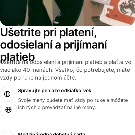
Ušetrite pri platení,
odosielaní a prijímaní
platieb
Ušetrite na odosielaní a prijímaní platieb a plaťte vo
viac ako 40 menách. Všetko, čo potrebujete, máte
vždy po ruke na jednom účte.
Spravujte peniaze odkiaľkoľvek.
Svoje meny budete mať vždy po ruke a môžete
ich rýchlo prevádzať na iné meny.
Medzinárodná debetná karta