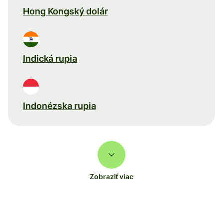
Hong Kongský dolár
Indická rupia
Indonézska rupia
Zobraziť viac