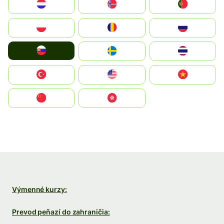
Nederland
Norge
Portugal
Polska
România
Россия
Slovensko
Ruoŧŧa
ไทย
Türkiye
United States
Vietnam
中国
中國香港特別行政區
Výmenné kurzy:
Prevod peňazí do zahraničia: