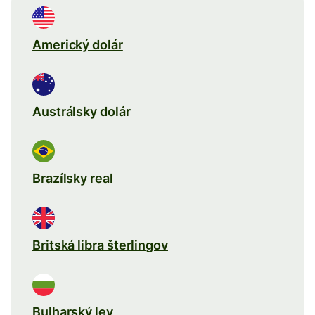
Americký dolár
Austrálsky dolár
Brazílsky real
Britská libra šterlingov
Bulharský lev