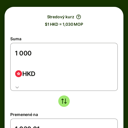
Stredový kurz
$1 HKD = 1,030 MOP
Suma
HKD
Premenené na