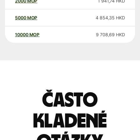
2000
MOP
1 941,74
HKD
5000
MOP
4 854,35
HKD
10000
MOP
9 708,69
HKD
Často
kladené