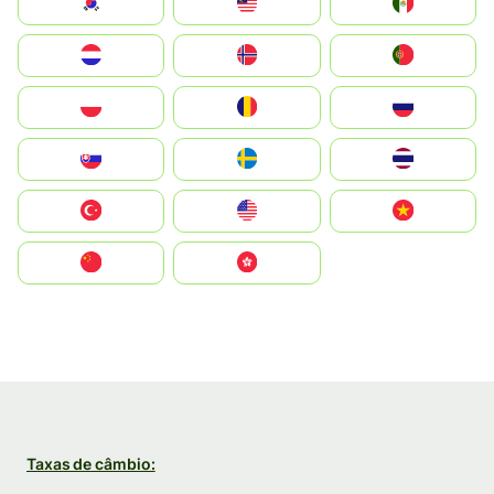
South Korea
Malay
Mexico
Nederland
Norge
Portugal
Polska
România
Россия
Slovensko
Ruoŧŧa
ไทย
Türkiye
United States
Vietnam
中国
中國香港特別行政區
Taxas de câmbio: