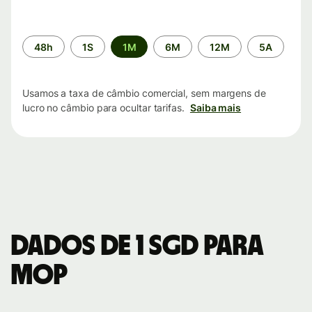
Período
48h
1S
1M
6M
12M
5A
de
tempo
Usamos a taxa de câmbio comercial, sem margens de
lucro no câmbio para ocultar tarifas.
Saiba mais
Dados de 1 SGD para
MOP