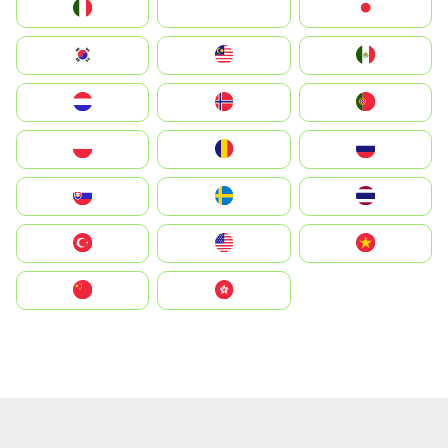
Italia
JA
Japan
South Korea
Malay
Mexico
Nederland
Norge
Portugal
Polska
România
Россия
Slovensko
Ruoŧŧa
ไทย
Türkiye
United States
Vietnam
中国
中國香港特別行政區