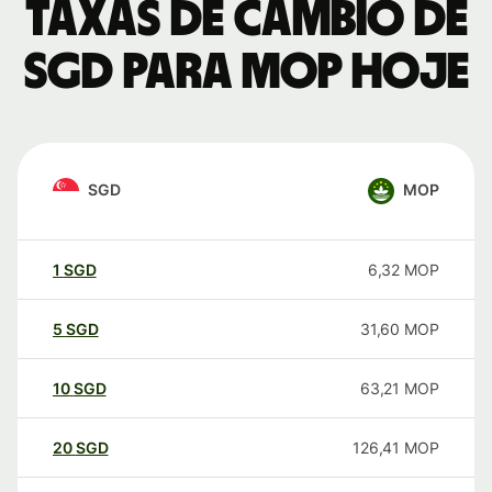
Taxas de câmbio de
SGD para MOP hoje
SGD
MOP
1
SGD
6,32
MOP
5
SGD
31,60
MOP
10
SGD
63,21
MOP
20
SGD
126,41
MOP