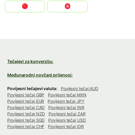
中国
中國香港特別行政區
Tečajevi za konverziju:
Međunarodni novčani prijenosi:
Povijesni tečajevi valuta:
Povijesni tečaj AUD
Povijesni tečaj GBP
Povijesni tečaj MXN
Povijesni tečaj EUR
Povijesni tečaj JPY
Povijesni tečaj CAD
Povijesni tečaj INR
Povijesni tečaj NZD
Povijesni tečaj ZAR
Povijesni tečaj SGD
Povijesni tečaj USD
Povijesni tečaj CHF
Povijesni tečaj IDR