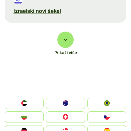
Izraelski novi šekel
Prikaži više
الإمارات العربية المتحدة
Australia
Brazil
България
Switzerland
Czechia
Deutschland
Denmark
España