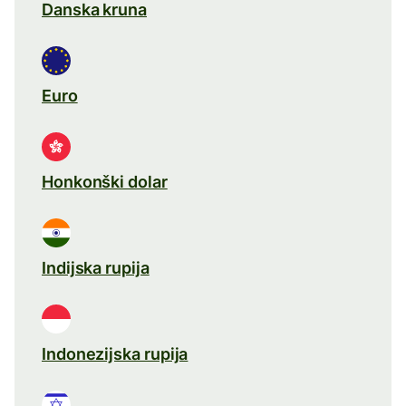
Danska kruna
Euro
Honkonški dolar
Indijska rupija
Indonezijska rupija