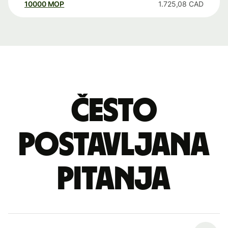
10000
MOP
1.725,08
CAD
Često
postavljana
pitanja