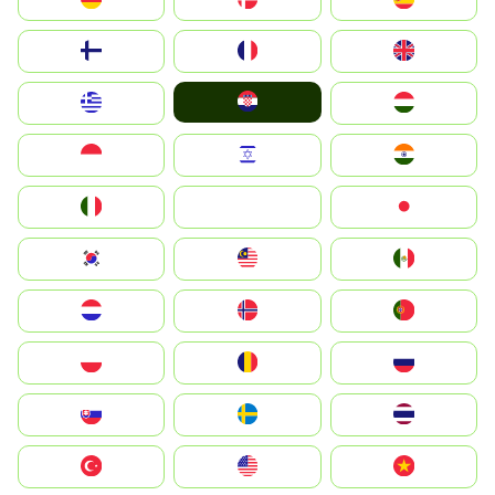
Suomi
France
United Kingdom
Hrvatska
Greece
Magyarország
Indonesia
Israel
India
Italia
JA
Japan
South Korea
Malay
Mexico
Nederland
Norge
Portugal
Polska
România
Россия
Slovensko
Ruoŧŧa
ไทย
Türkiye
United States
Vietnam