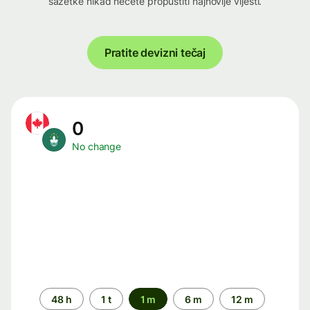
sažetke nikad nećete propustiti najnovije vijesti.
Pratite devizni tečaj
0
No change
Time
48 h
1 t
1 m
6 m
12 m
period