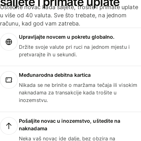
šaljete i primate uplate
Uštedite novac kada šaljete, trošite i primate uplate
u više od 40 valuta. Sve što trebate, na jednom
računu, kad god vam zatreba.
Upravljajte novcem u pokretu globalno.
Držite svoje valute pri ruci na jednom mjestu i
pretvarajte ih u sekundi.
Međunarodna debitna kartica
Nikada se ne brinite o maržama tečaja ili visokim
naknadama za transakcije kada trošite u
inozemstvu.
Pošaljite novac u inozemstvo, uštedite na
naknadama
Neka vaš novac ide dalje, bez obzira na