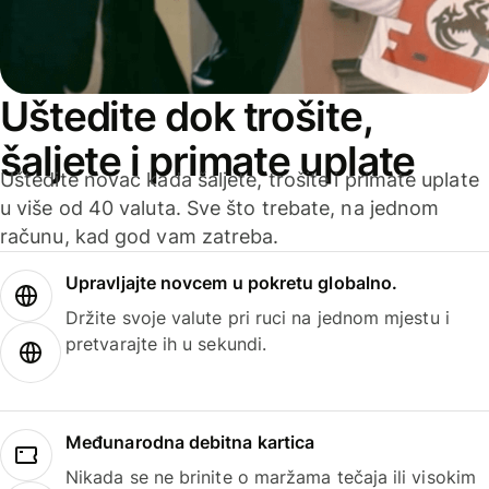
Uštedite dok trošite,
šaljete i primate uplate
Uštedite novac kada šaljete, trošite i primate uplate
u više od 40 valuta. Sve što trebate, na jednom
računu, kad god vam zatreba.
Upravljajte novcem u pokretu globalno.
Držite svoje valute pri ruci na jednom mjestu i
pretvarajte ih u sekundi.
Međunarodna debitna kartica
Nikada se ne brinite o maržama tečaja ili visokim