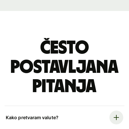
Često
postavljana
pitanja
Kako pretvaram valute?