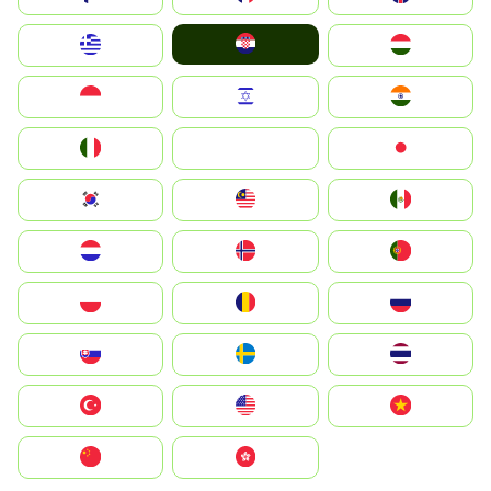
Hrvatska
Greece
Magyarország
Indonesia
Israel
India
Italia
JA
Japan
South Korea
Malay
Mexico
Nederland
Norge
Portugal
Polska
România
Россия
Slovensko
Ruoŧŧa
ไทย
Türkiye
United States
Vietnam
中国
中國香港特別行政區