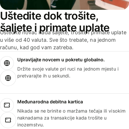
Uštedite dok trošite,
šaljete i primate uplate
Uštedite novac kada šaljete, trošite i primate uplate
u više od 40 valuta. Sve što trebate, na jednom
računu, kad god vam zatreba.
Upravljajte novcem u pokretu globalno.
Držite svoje valute pri ruci na jednom mjestu i
pretvarajte ih u sekundi.
Međunarodna debitna kartica
Nikada se ne brinite o maržama tečaja ili visokim
naknadama za transakcije kada trošite u
inozemstvu.