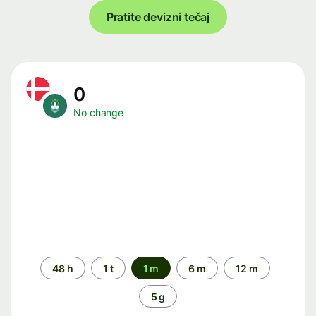
Pratite devizni tečaj
0
No change
Time
48 h
1 t
1 m
6 m
12 m
period
5 g