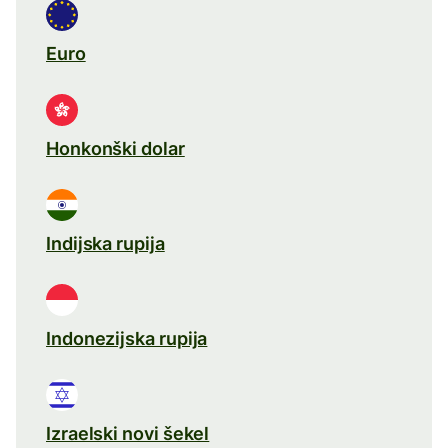
Euro
Honkonški dolar
Indijska rupija
Indonezijska rupija
Izraelski novi šekel