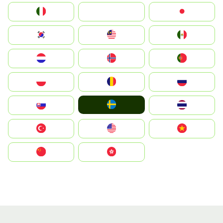
Italia
JA
Japan
South Korea
Malay
Mexico
Nederland
Norge
Portugal
Polska
România
Россия
Ruoŧŧa
Slovensko
ไทย
Türkiye
United States
Vietnam
中国
中國香港特別行政區