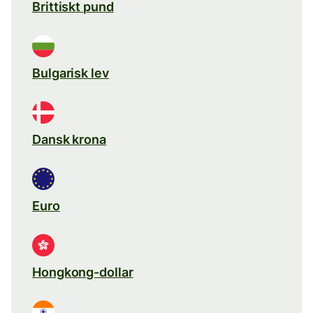
Brittiskt pund
Bulgarisk lev
Dansk krona
Euro
Hongkong-dollar