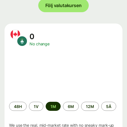
Följ valutakursen
0
No change
Time
48H
1V
1M
6M
12M
5Å
period
We use the real, mid-market rate with no sneaky mark-up