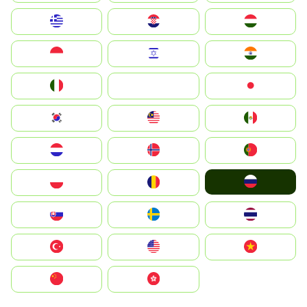
Greece
Hrvatska
Magyarország
Indonesia
Israel
India
Italia
JA
Japan
South Korea
Malay
Mexico
Nederland
Norge
Portugal
Россия
Polska
România
Slovensko
Ruoŧŧa
ไทย
Türkiye
United States
Vietnam
中国
中國香港特別行政區