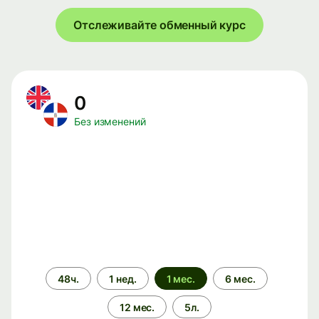
Отслеживайте обменный курс
0
Без изменений
Период
48ч.
1 нед.
1 мес.
6 мес.
времени
12 мес.
5л.