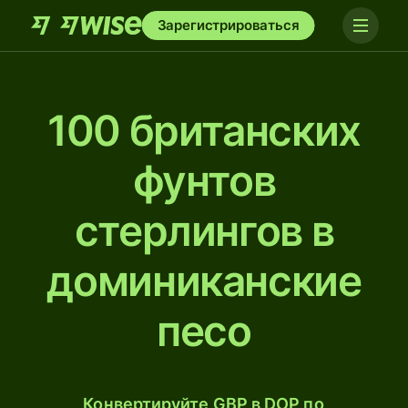
Зарегистрироваться
100 британских
фунтов
стерлингов в
доминиканские
песо
Конвертируйте GBP в DOP по