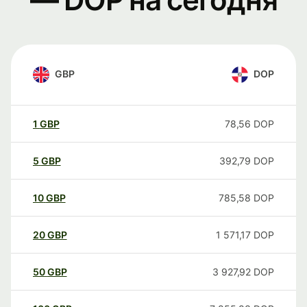
GBP
DOP
1
GBP
78,56
DOP
5
GBP
392,79
DOP
10
GBP
785,58
DOP
20
GBP
1 571,17
DOP
50
GBP
3 927,92
DOP