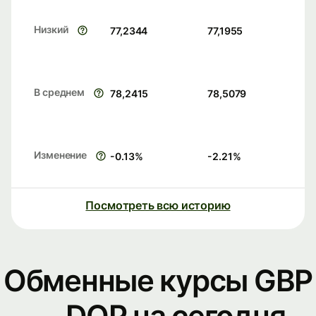
Низкий
77,2344
77,1955
В среднем
78,2415
78,5079
Изменение
-0.13
%
-2.21
%
Посмотреть всю историю
Обменные курсы GBP
— DOP на сегодня