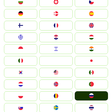
България
Switzerland
Czechia
Deutschland
Denmark
España
Suomi
France
United Kingdom
Greece
Hrvatska
Magyarország
Indonesia
Israel
India
Italia
JA
Japan
South Korea
Malay
Mexico
Nederland
Norge
Portugal
Россия
Polska
România
Slovensko
Ruoŧŧa
ไทย