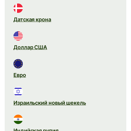
Датская крона
Доллар США
Евро
Израильский новый шекель
Индийская рупия