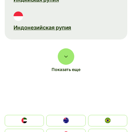
Индонезийская рупия
Показать еще
الإمارات العربية المتحدة
Australia
Brazil