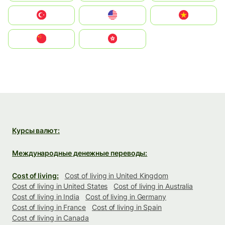
Türkiye
United States
Vietnam
中国
中國香港特別行政區
Курсы валют:
Международные денежные переводы:
Cost of living:
Cost of living in United Kingdom
Cost of living in United States
Cost of living in Australia
Cost of living in India
Cost of living in Germany
Cost of living in France
Cost of living in Spain
Cost of living in Canada