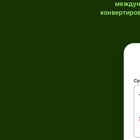
междун
конвертиров
Су