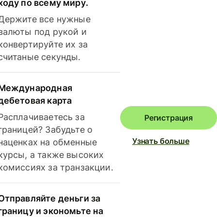
ходу по всему миру.
Держите все нужные
валюты под рукой и
конвертируйте их за
считаные секунды.
Международная
дебетовая карта
Расплачиваетесь за
Регистрация
границей? Забудьте о
Узнать больше
наценках на обменные
курсы, а также высоких
комиссиях за транзакции.
Отправляйте деньги за
границу и экономьте на