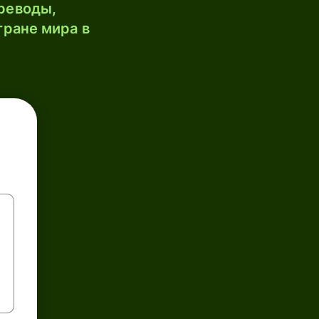
реводы,
тране мира в