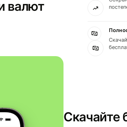
и валют
постеп
Полнос
Скачай
беспла
Скачайте 