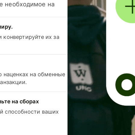
се необходимое на
миру.
 конвертируйте их за
 о наценках на обменные
ранзакции.
мьте на сборах
й способности ваших