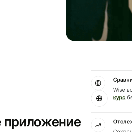
Сравн
Wise в
курс
бе
е приложение
Отсле
Сохран