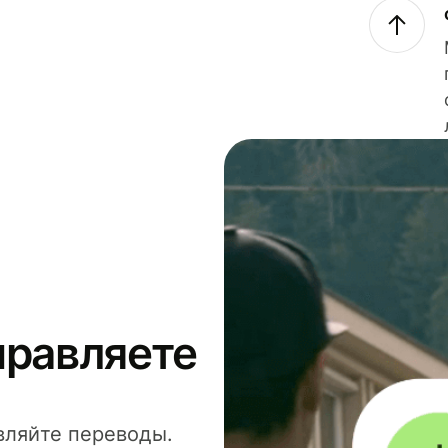
правляете
вляйте переводы.