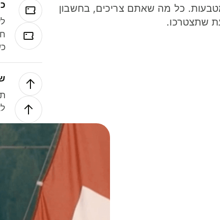
כר
ל 40 מטבעות. כל מה שאתם צריכים, בחשבון
ת שתצטרכו.
לע
חל
כש
של
תנ
לא