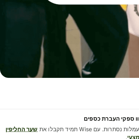
ו ספקי העברת כספים
לות נסתרות. עם Wise תמיד תקבלו את
שער החליפין
צעי
.