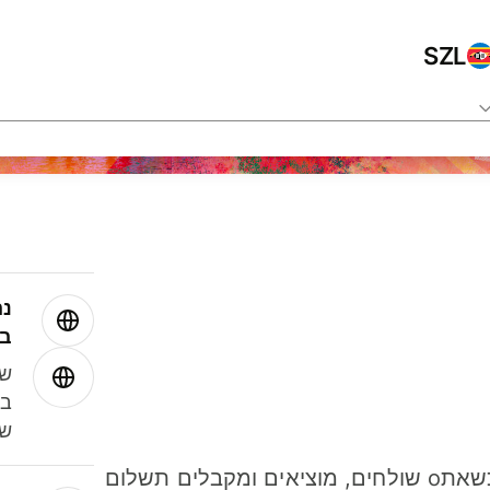
SZL
נה
בע
שמ
במ
שנ
חסכו כסף כשאתo שולחים, מוציאים ומקבלים תשלום