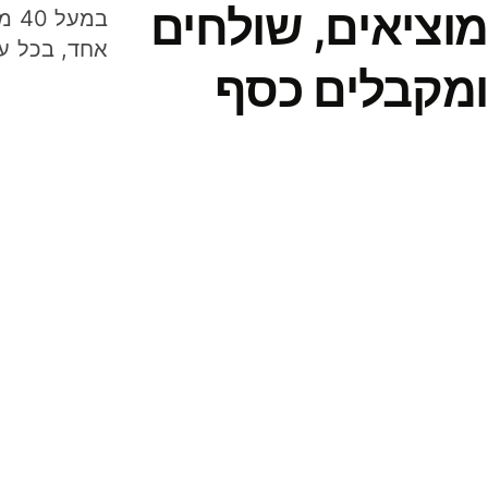
מוציאים, שולחים
במע
אחד, בכל ע
ומקבלים כסף