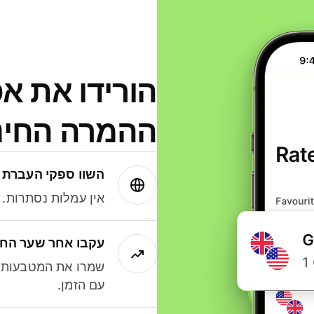
הורידו את א
ההמרה החינמית
השוו ספקי העברת 
אין עמלות נסתרות. עם Wise תמיד תק
עקבו אחר שער החל
שמרו את המטבעות ה
עם הזמן.