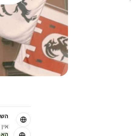
השו
אין עמ
האמ