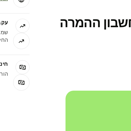
חשבון ההמרה
עקב
שמר
החלי
חינם
הורי