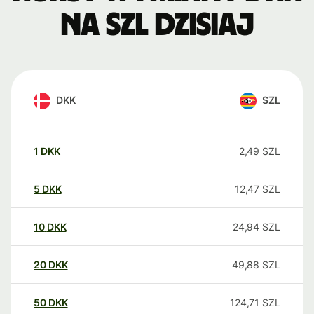
na SZL dzisiaj
DKK
SZL
1
DKK
2,49
SZL
5
DKK
12,47
SZL
10
DKK
24,94
SZL
20
DKK
49,88
SZL
50
DKK
124,71
SZL