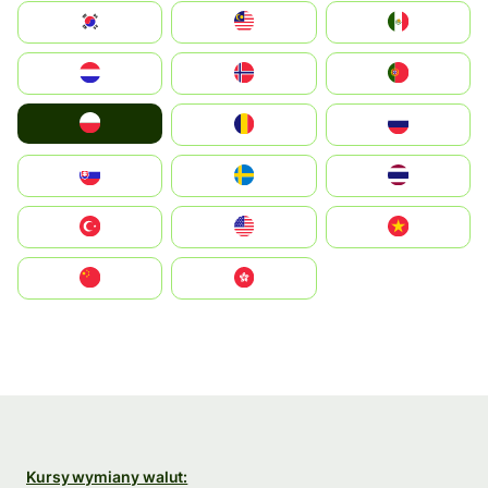
South Korea
Malay
Mexico
Nederland
Norge
Portugal
Polska
România
Россия
Slovensko
Ruoŧŧa
ไทย
Türkiye
United States
Vietnam
中国
中國香港特別行政區
Kursy wymiany walut: