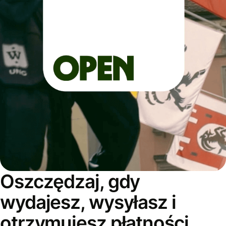
Oszczędzaj, gdy
wydajesz, wysyłasz i
otrzymujesz płatności