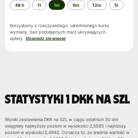
Przedział
48 h
1t
1m
6m
12m
5l
czasu
Korzystamy z rzeczywistego, uśrednionego kursu
wymiany, bez podstępnych marż ukrywających
opłaty.
Dowiedz się więcej
Statystyki 1 DKK na SZL
Wyniki zestawienia DKK na SZL w ciągu ostatnich 30 dni
osiągneły najwyższy poziom w wysokości 2,5595 i najniższy
poziom w wyskości 2,4942. Oznacza to, że średnia wartość w