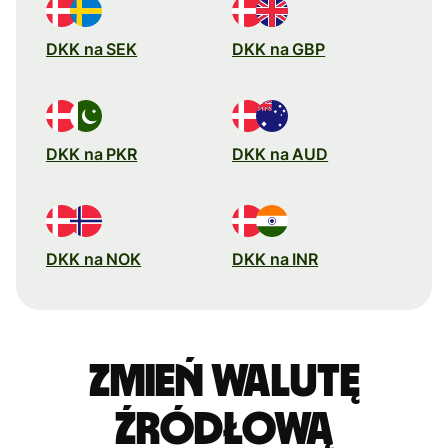
DKK na SEK
DKK na GBP
DKK na PKR
DKK na AUD
DKK na NOK
DKK na INR
Zmień walutę
źródłową