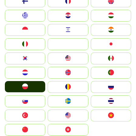
Suomi
France
United Kingdom
Greece
Hrvatska
Magyarország
Indonesia
Israel
India
Italia
JA
Japan
South Korea
Malay
Mexico
Nederland
Norge
Portugal
Polska
România
Россия
Slovensko
Ruoŧŧa
ไทย
Türkiye
United States
Vietnam
中国
中國香港特別行政區