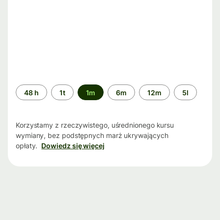
Przedział
48 h
1t
1m
6m
12m
5l
czasu
Korzystamy z rzeczywistego, uśrednionego kursu
wymiany, bez podstępnych marż ukrywających
opłaty.
Dowiedz się więcej