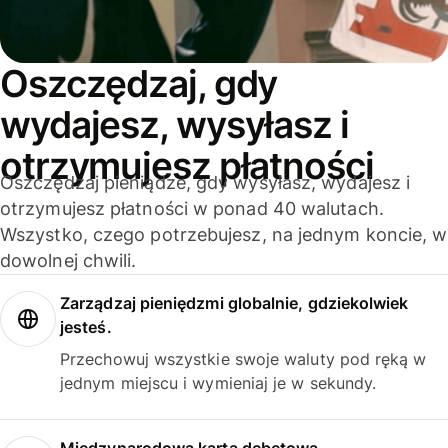
Oszczędzaj, gdy
wydajesz, wysyłasz i
otrzymujesz płatności
Oszczędzaj pieniądze, gdy wysyłasz, wydajesz i
otrzymujesz płatności w ponad 40 walutach.
Wszystko, czego potrzebujesz, na jednym koncie, w
dowolnej chwili.
Zarządzaj pieniędzmi globalnie, gdziekolwiek
jesteś.
Przechowuj wszystkie swoje waluty pod ręką w
jednym miejscu i wymieniaj je w sekundy.