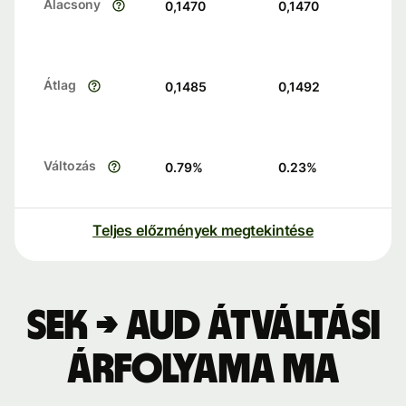
Alacsony
0,1470
0,1470
Átlag
0,1485
0,1492
Változás
0.79
%
0.23
%
Teljes előzmények megtekintése
SEK → AUD átváltási
árfolyama ma