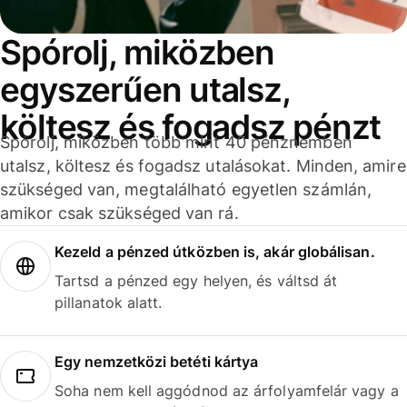
Spórolj, miközben
egyszerűen utalsz,
költesz és fogadsz pénzt
Spórolj, miközben több mint 40 pénznemben
utalsz, költesz és fogadsz utalásokat. Minden, amire
szükséged van, megtalálható egyetlen számlán,
amikor csak szükséged van rá.
Kezeld a pénzed útközben is, akár globálisan.
Tartsd a pénzed egy helyen, és váltsd át
pillanatok alatt.
Egy nemzetközi betéti kártya
Soha nem kell aggódnod az árfolyamfelár vagy a