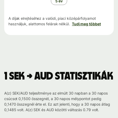
5 év
A díjak elrejtéséhez a valódi, piaci középárfolyamot
használjuk, alattomos felárak nélkül.
Tudj meg többet
1 SEK → AUD statisztikák
A(z) SEK/AUD teljesítménye az elmúlt 30 napban a 30 napos
csúcsot 0,1500 összegnél, a 30 napos mélypontot pedig
0,1470 összegnél érte el. Ez azt jelenti, hogy a 30 napos átlag
0,1485 volt. A(z) SEK és AUD közötti változás 0.79 volt.