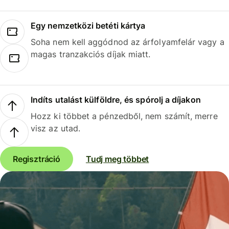
Egy nemzetközi betéti kártya
Soha nem kell aggódnod az árfolyamfelár vagy a
magas tranzakciós díjak miatt.
Indíts utalást külföldre, és spórolj a díjakon
Hozz ki többet a pénzedből, nem számít, merre
visz az utad.
Regisztráció
Tudj meg többet