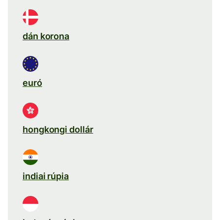
dán korona
euró
hongkongi dollár
indiai rúpia