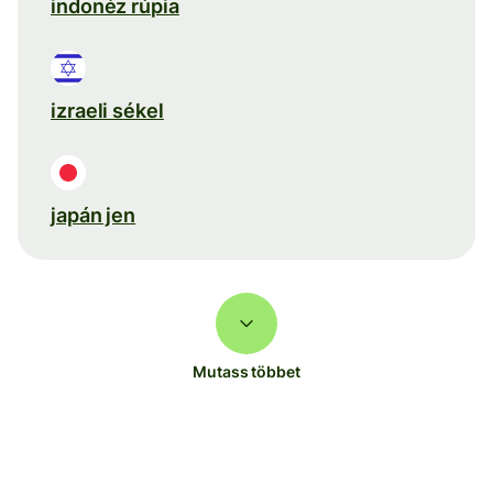
indonéz rúpia
izraeli sékel
japán jen
Mutass többet