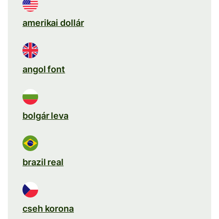
amerikai dollár
angol font
bolgár leva
brazil real
cseh korona