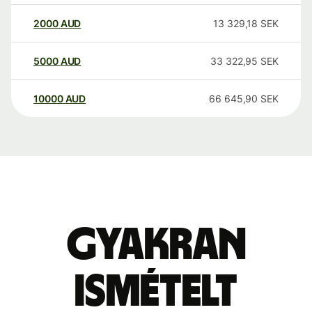
2000
AUD
13 329,18
SEK
5000
AUD
33 322,95
SEK
10000
AUD
66 645,90
SEK
Gyakran
ismételt