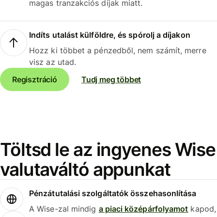
magas tranzakciós díjak miatt.
Indíts utalást külföldre, és spórolj a díjakon
Hozz ki többet a pénzedből, nem számít, merre
visz az utad.
Regisztráció
Tudj meg többet
Töltsd le az ingyenes Wise
valutaváltó appunkat
Pénzátutalási szolgáltatók összehasonlítása
A Wise-zal mindig
a piaci középárfolyamot
kapod,