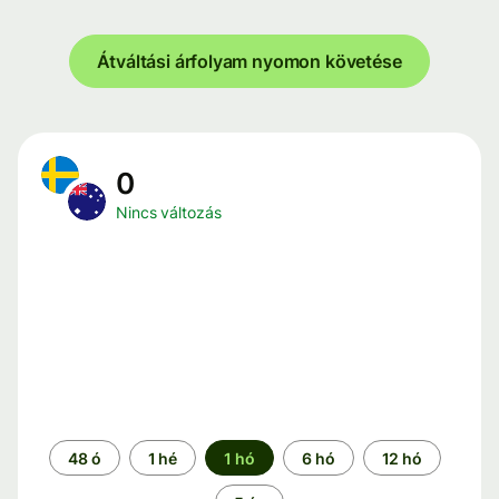
Átváltási árfolyam nyomon követése
0
Nincs változás
Időszak
48 ó
1 hé
1 hó
6 hó
12 hó