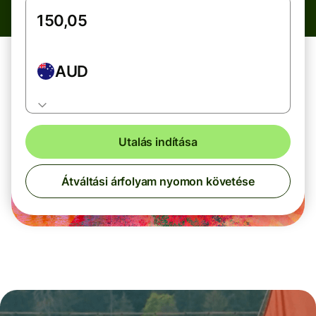
AUD
Utalás indítása
Átváltási árfolyam nyomon követése