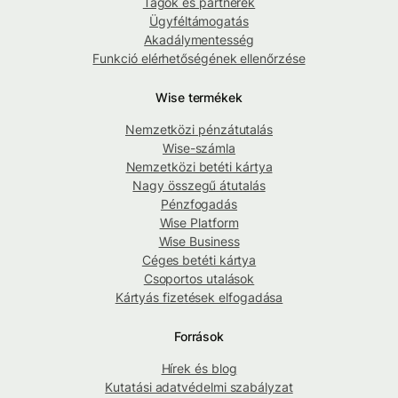
Tagok és partnerek
Ügyféltámogatás
Akadálymentesség
Funkció elérhetőségének ellenőrzése
Wise termékek
Nemzetközi pénzátutalás
Wise-számla
Nemzetközi betéti kártya
Nagy összegű átutalás
Pénzfogadás
Wise Platform
Wise Business
Céges betéti kártya
Csoportos utalások
Kártyás fizetések elfogadása
Források
Hírek és blog
Kutatási adatvédelmi szabályzat