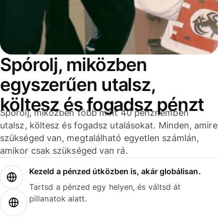
Spórolj, miközben
egyszerűen utalsz,
költesz és fogadsz pénzt
Spórolj, miközben több mint 40 pénznemben
utalsz, költesz és fogadsz utalásokat. Minden, amire
szükséged van, megtalálható egyetlen számlán,
amikor csak szükséged van rá.
Kezeld a pénzed útközben is, akár globálisan.
Tartsd a pénzed egy helyen, és váltsd át
pillanatok alatt.