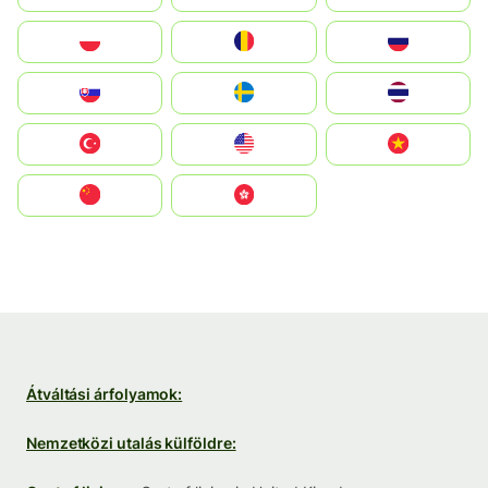
Polska
România
Россия
Slovensko
Ruoŧŧa
ไทย
Türkiye
United States
Vietnam
中国
中國香港特別行政區
Átváltási árfolyamok:
Nemzetközi utalás külföldre: