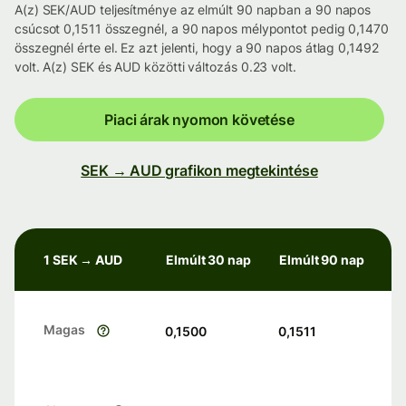
A(z) SEK/AUD teljesítménye az elmúlt 90 napban a 90 napos
csúcsot 0,1511 összegnél, a 90 napos mélypontot pedig 0,1470
összegnél érte el. Ez azt jelenti, hogy a 90 napos átlag 0,1492
volt. A(z) SEK és AUD közötti változás 0.23 volt.
Piaci árak nyomon követése
SEK → AUD grafikon megtekintése
1 SEK → AUD
Elmúlt 30 nap
Elmúlt 90 nap
Magas
0,1500
0,1511