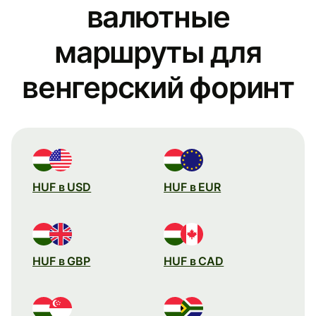
валютные
маршруты для
венгерский форинт
HUF в USD
HUF в EUR
HUF в GBP
HUF в CAD