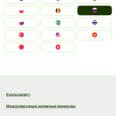
Россия
Polska
România
Slovensko
Ruoŧŧa
ไทย
Türkiye
United States
Vietnam
中国
中國香港特別行政區
Курсы валют:
Международные денежные переводы: