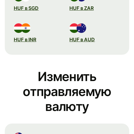
HUF в SGD
HUF в ZAR
HUF в INR
HUF в AUD
Изменить
отправляемую
валюту