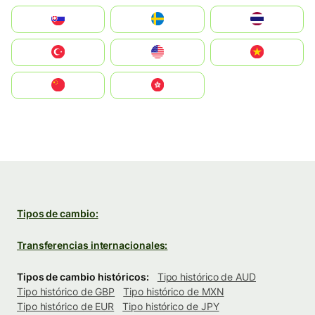
Slovensko
Ruoŧŧa
ไทย
Türkiye
United States
Vietnam
中国
中國香港特別行政區
Tipos de cambio:
Transferencias internacionales:
Tipos de cambio históricos:
Tipo histórico de AUD
Tipo histórico de GBP
Tipo histórico de MXN
Tipo histórico de EUR
Tipo histórico de JPY