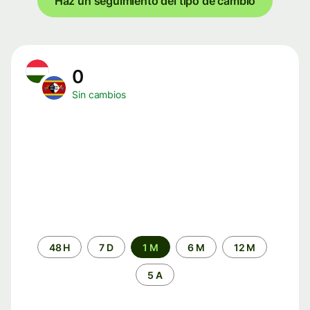
Haz un seguimiento del tipo de cambio
0
Sin cambios
Periodo
48 H
7 D
1 M
6 M
12 M
de
tiempo
5 A