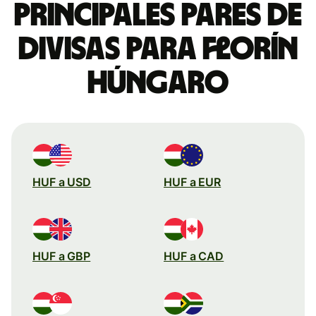
Principales pares de
divisas para florín
húngaro
HUF a USD
HUF a EUR
HUF a GBP
HUF a CAD