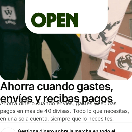
Ahorra cuando gastes,
envíes y recibas pagos
Ahorra dinero cuando envíes, gastes y recibas
pagos en más de 40 divisas. Todo lo que necesitas,
en una sola cuenta, siempre que lo necesites.
Gestiona dinero sobre la marcha en todo el