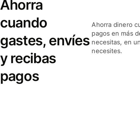
Ahorra
cuando
Ahorra dinero c
pagos en más de
gastes, envíes
necesitas, en u
necesites.
y recibas
pagos