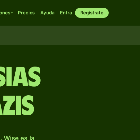
iones
Precios
Ayuda
Entra
Regístrate
sias
zis
. Wise es la