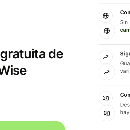
Com
Sin
cam
gratuita de
Sig
Gua
 Wise
var
Com
Des
hay