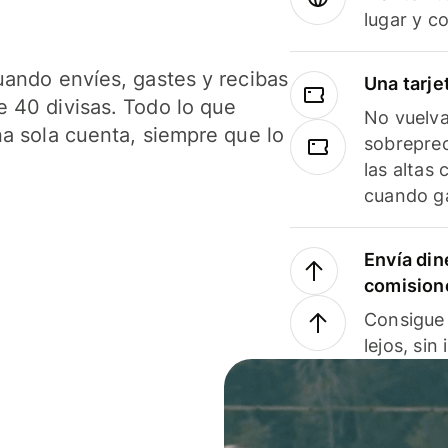
lugar y c
uando envíes, gastes y recibas
Una tarje
 40 divisas. Todo lo que
No vuelva
na sola cuenta, siempre que lo
sobreprec
las altas
cuando ga
Envía din
comision
Consigue 
lejos, sin