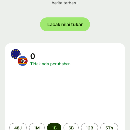
berita terbaru.
Lacak nilai tukar
0
Tidak ada perubahan
Periode
48J
1M
1B
6B
12B
5Th