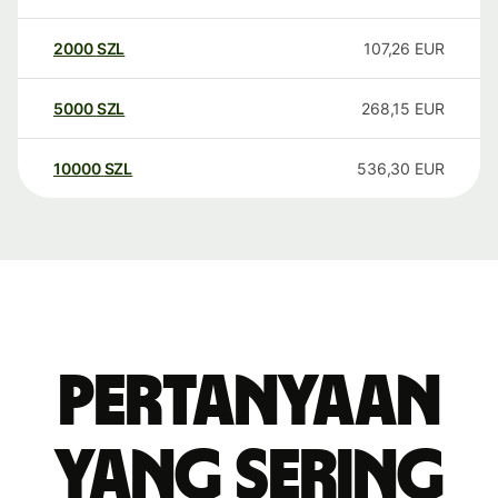
2000
SZL
107,26
EUR
5000
SZL
268,15
EUR
10000
SZL
536,30
EUR
Pertanyaan
yang sering