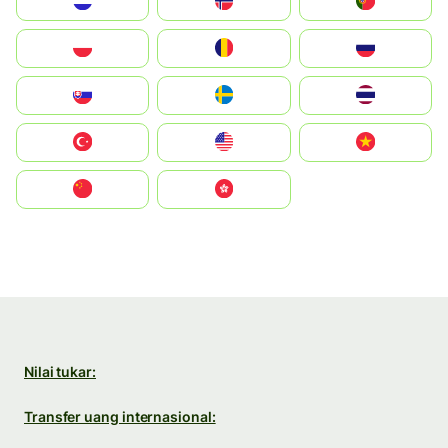
Nederland
Norge
Portugal
Polska
România
Россия
Slovensko
Ruoŧŧa
ไทย
Türkiye
United States
Vietnam
中国
中國香港特別行政區
Nilai tukar:
Transfer uang internasional: