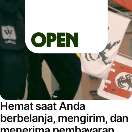
Hemat saat Anda
berbelanja, mengirim, dan
menerima pembayaran