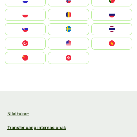
Nederland
Norge
Portugal
Polska
România
Россия
Slovensko
Ruoŧŧa
ไทย
Türkiye
United States
Vietnam
中国
中國香港特別行政區
Nilai tukar:
Transfer uang internasional: