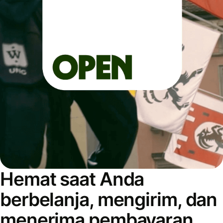
Hemat saat Anda
berbelanja, mengirim, dan
menerima pembayaran