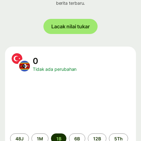
berita terbaru.
Lacak nilai tukar
0
Tidak ada perubahan
Periode
48J
1M
1B
6B
12B
5Th