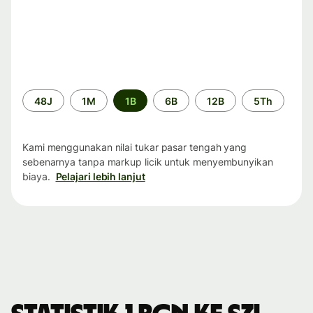
Periode
48J
1M
1B
6B
12B
5Th
waktu
Kami menggunakan nilai tukar pasar tengah yang
sebenarnya tanpa markup licik untuk menyembunyikan
biaya.
Pelajari lebih lanjut