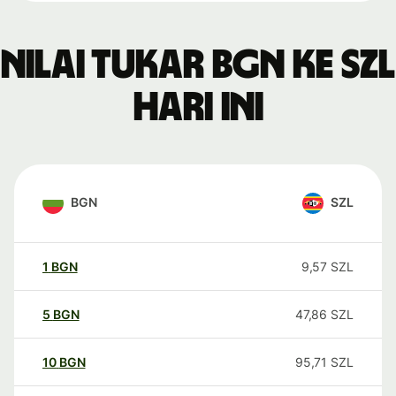
Nilai tukar BGN ke SZL
hari ini
BGN
SZL
1
BGN
9,57
SZL
5
BGN
47,86
SZL
10
BGN
95,71
SZL