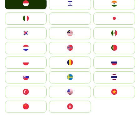
Indonesia
Israel
India
Italia
JA
Japan
South Korea
Malay
Mexico
Nederland
Norge
Portugal
Polska
România
Россия
Slovensko
Ruoŧŧa
ไทย
Türkiye
United States
Vietnam
中国
中國香港特別行政區