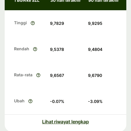
1 BGN ke SZL
30 hari terakhir
90 hari terakhir
Tinggi
9,7829
9,9295
Rendah
9,5378
9,4804
Rata-rata
9,6567
9,6790
Ubah
-0.07
%
-3.09
%
Lihat riwayat lengkap