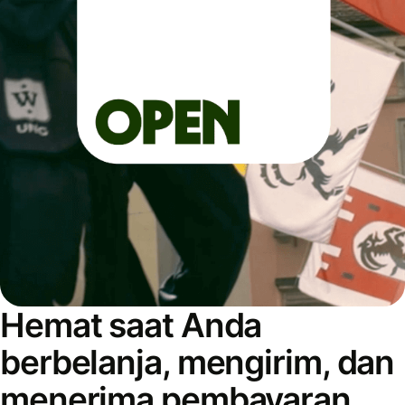
Hemat saat Anda
berbelanja, mengirim, dan
menerima pembayaran