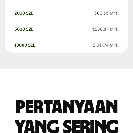
2000
SZL
503,55
MYR
5000
SZL
1.258,87
MYR
10000
SZL
2.517,74
MYR
Pertanyaan
yang sering