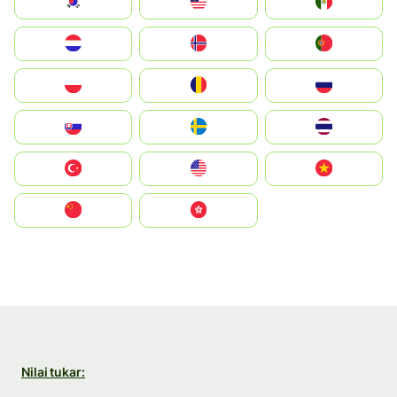
South Korea
Malay
Mexico
Nederland
Norge
Portugal
Polska
România
Россия
Slovensko
Ruoŧŧa
ไทย
Türkiye
United States
Vietnam
中国
中國香港特別行政區
Nilai tukar: