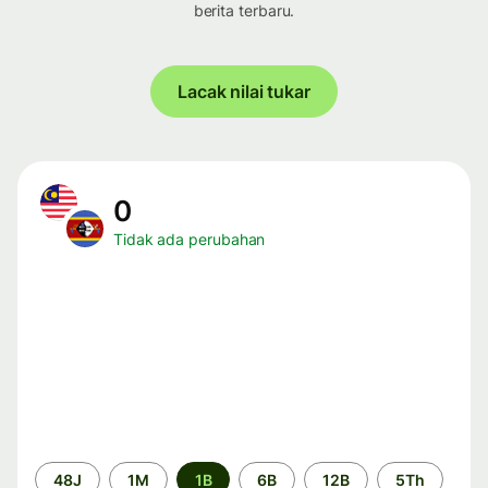
berita terbaru.
Lacak nilai tukar
0
Tidak ada perubahan
Periode
48J
1M
1B
6B
12B
5Th