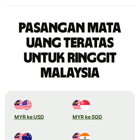
Pasangan mata
uang teratas
untuk ringgit
Malaysia
MYR ke USD
MYR ke SGD