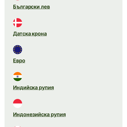
Български лев
Датска крона
Евро
Индийска рупия
Индонезийска рупия