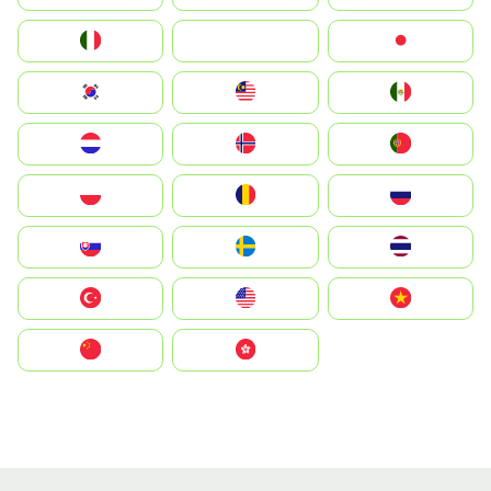
Italia
JA
Japan
South Korea
Malay
Mexico
Nederland
Norge
Portugal
Polska
România
Россия
Slovensko
Ruoŧŧa
ไทย
Türkiye
United States
Vietnam
中国
中國香港特別行政區