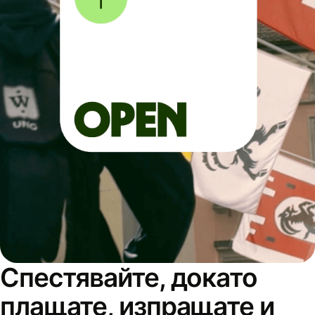
Спестявайте, докато
плащате, изпращате и