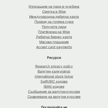
Изпращане на пари в чужбина
Сметка в Wise
Международна дебитна карта
Превод на голяма сума
Получете пари
Платформа на Wise
Дебитна бизнес карта
Масови плащания
Accept card payments
Ресурси
Research privacy policy
Валутен калкулатор
International stock ticker
Swift/BIC кодове
IBAN кодове
Съобщения за валутни курсове
Сравняване на валутни курсове
Последвайте ни