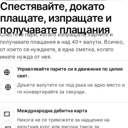
Спестявайте, докато
плащате, изпращате и
получавате плащания
Спестете пари, когато изпращате, харчите и
получавате плащания в над 40+ валути. Всичко,
от което се нуждаете, в една сметка, когато
имате нужда от нея.
Управлявайте парите си в движение по целия
свят.
Дръжте валутите си под ръка на едно място и
ги конвертирайте за секунди.
Международна дебитна карта
Никога не се тревожете за надценки на
валутния курс или високи такси за