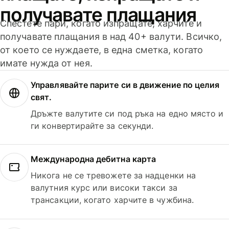
получавате плащания
Спестете пари, когато изпращате, харчите и
получавате плащания в над 40+ валути. Всичко,
от което се нуждаете, в една сметка, когато
имате нужда от нея.
Управлявайте парите си в движение по целия
свят.
Дръжте валутите си под ръка на едно място и
ги конвертирайте за секунди.
Международна дебитна карта
Никога не се тревожете за надценки на
валутния курс или високи такси за
трансакции, когато харчите в чужбина.