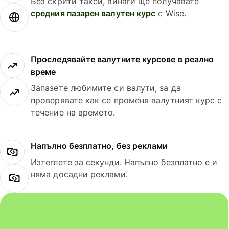
Без скрити такси, винаги ще получавате
средния пазарен валутен курс
с Wise.
Проследявайте валутните курсове в реално
време
Запазете любимите си валути, за да
проверявате как се променя валутният курс с
течение на времето.
Напълно безплатно, без реклами
Изтеглете за секунди. Напълно безплатно е и
няма досадни реклами.