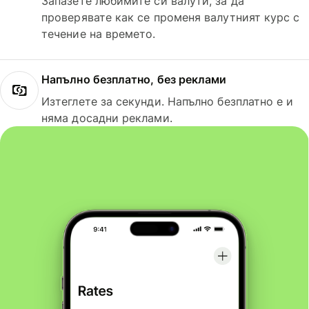
Запазете любимите си валути, за да
проверявате как се променя валутният курс с
течение на времето.
Напълно безплатно, без реклами
Изтеглете за секунди. Напълно безплатно е и
няма досадни реклами.