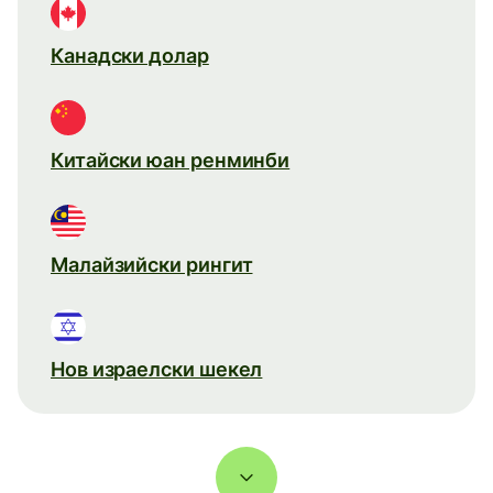
Канадски долар
Китайски юан ренминби
Малайзийски рингит
Нов израелски шекел