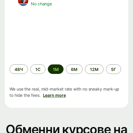
No change
Time
48Ч
1С
1М
6М
12М
5Г
period
We use the real, mid-market rate with no sneaky mark-up
to hide the fees.
Learn more
Обменни курсове на