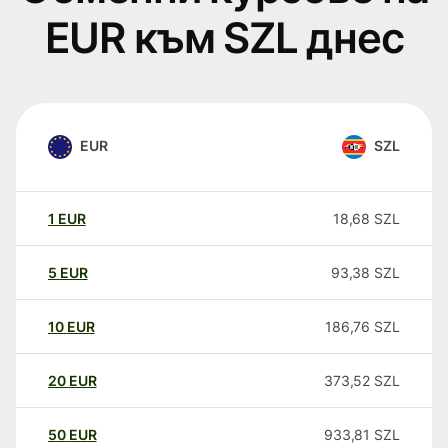
EUR към SZL днес
EUR
SZL
1
EUR
18,68
SZL
5
EUR
93,38
SZL
10
EUR
186,76
SZL
20
EUR
373,52
SZL
50
EUR
933,81
SZL