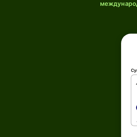
международ
Су