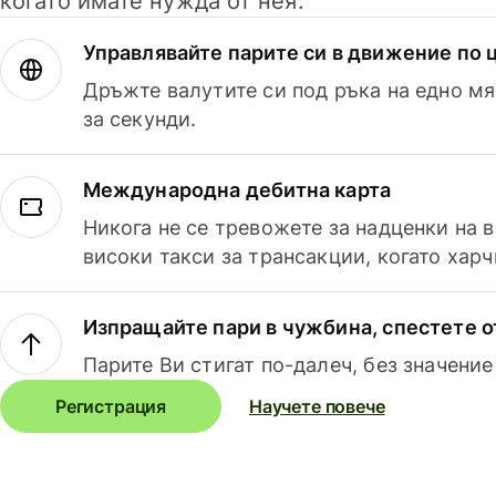
когато имате нужда от нея.
Управлявайте парите си в движение по ц
Дръжте валутите си под ръка на едно мя
за секунди.
Международна дебитна карта
Никога не се тревожете за надценки на 
високи такси за трансакции, когато харч
Изпращайте пари в чужбина, спестете о
Парите Ви стигат по-далеч, без значение
Регистрация
Научете повече