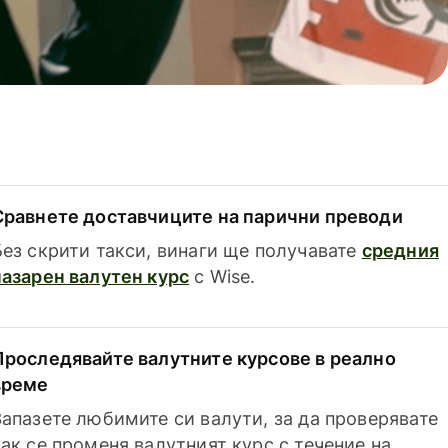
Сравнете доставчиците на парични преводи
Без скрити такси, винаги ще получавате
средния
пазарен валутен курс
с Wise.
Проследявайте валутните курсове в реално
време
Запазете любимите си валути, за да проверявате
как се променя валутният курс с течение на