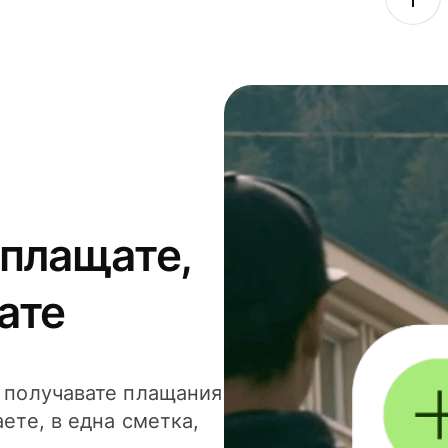
 плащате,
ате
и получавате плащания
аете, в една сметка,