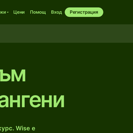
ики
Цени
Помощ
Вход
Регистрация
към
ангени
урс. Wise е