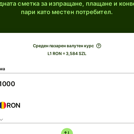
ната сметка за изпращане, плащане и конв
пари като местен потребител.
Среден пазарен валутен курс
L1 RON = 3,584 SZL
ма
RON