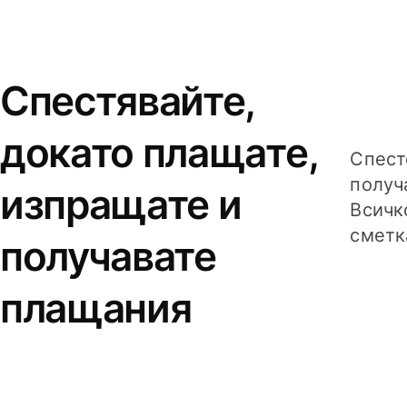
Спестявайте,
докато плащате,
Спест
получ
изпращате и
Всичк
сметк
получавате
плащания