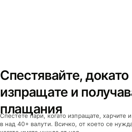
Спестявайте, докато
изпращате и получав
плащания
Спестете пари, когато изпращате, харчите 
в над 40+ валути. Всичко, от което се нужд