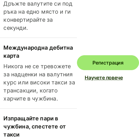
Дръжте валутите си под
ръка на едно място и ги
конвертирайте за
секунди.
Международна дебитна
карта
Регистрация
Никога не се тревожете
за надценки на валутния
Научете повече
курс или високи такси за
трансакции, когато
харчите в чужбина.
Изпращайте пари в
чужбина, спестете от
такси