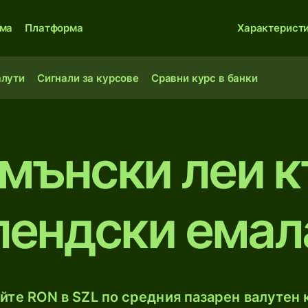
ма
Платформа
Характерист
алути
Сигнали за курсове
Сравни курс в банки
мънски леи 
лендски емал
йте RON в SZL по средния пазарен валутен к