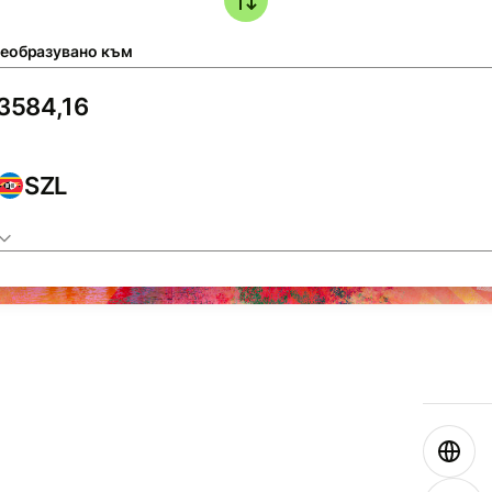
еобразувано към
SZL