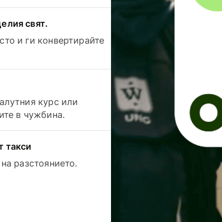
елия свят.
сто и ги конвертирайте
валутния курс или
ите в чужбина.
т такси
 на разстоянието.