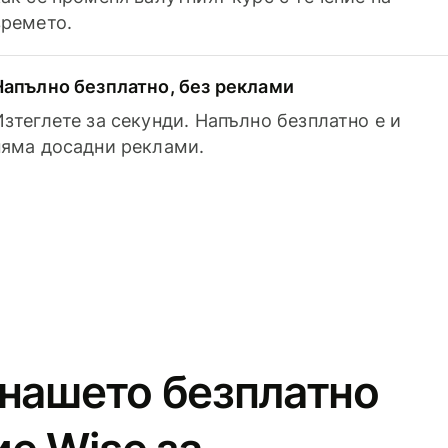
времето.
Напълно безплатно, без реклами
Изтеглете за секунди. Напълно безплатно е и
няма досадни реклами.
 нашето безплатно