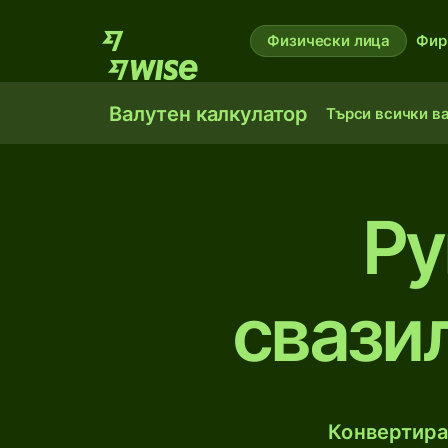
Физически лица
Фир
Валутен калкулатор
Търси всички в
Ру
свази
Конвертира