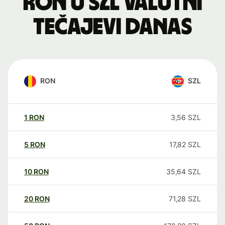
RON u SZL valutni
tečajevi danas
RON
SZL
1
RON
3,56
SZL
5
RON
17,82
SZL
10
RON
35,64
SZL
20
RON
71,28
SZL