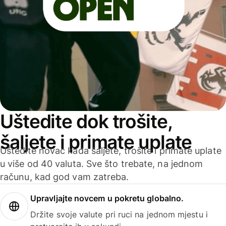
Uštedite dok trošite,
šaljete i primate uplate
Uštedite novac kada šaljete, trošite i primate uplate
u više od 40 valuta. Sve što trebate, na jednom
računu, kad god vam zatreba.
Upravljajte novcem u pokretu globalno.
Držite svoje valute pri ruci na jednom mjestu i