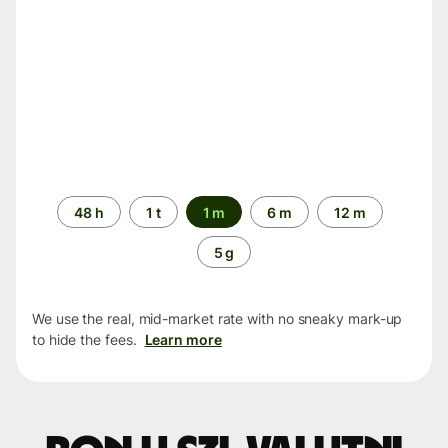
Time
48 h
1 t
1 m
6 m
12 m
period
5 g
We use the real, mid-market rate with no sneaky mark-up
to hide the fees.
Learn more