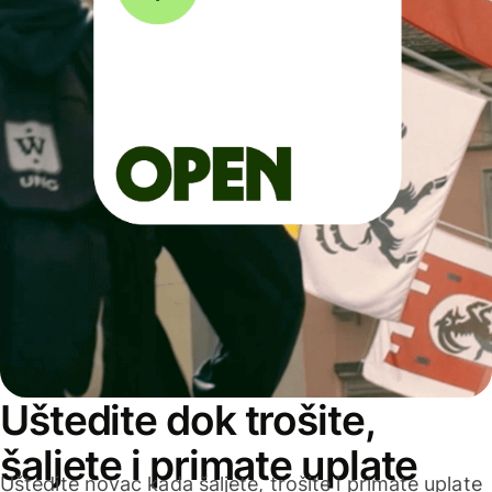
Uštedite dok trošite,
šaljete i primate uplate
Uštedite novac kada šaljete, trošite i primate uplate