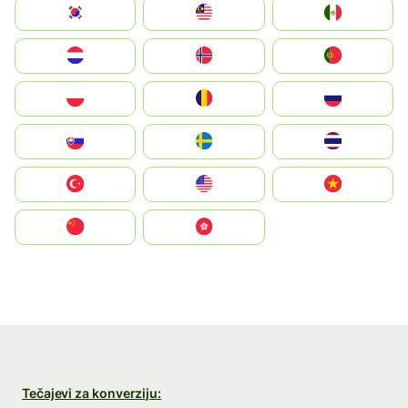
South Korea
Malay
Mexico
Nederland
Norge
Portugal
Polska
România
Россия
Slovensko
Ruoŧŧa
ไทย
Türkiye
United States
Vietnam
中国
中國香港特別行政區
Tečajevi za konverziju: