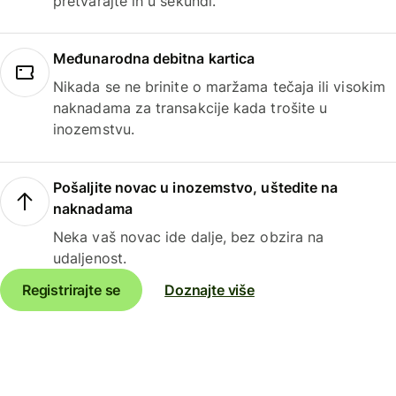
pretvarajte ih u sekundi.
Međunarodna debitna kartica
Nikada se ne brinite o maržama tečaja ili visokim
naknadama za transakcije kada trošite u
inozemstvu.
Pošaljite novac u inozemstvo, uštedite na
naknadama
Neka vaš novac ide dalje, bez obzira na
udaljenost.
Registrirajte se
Doznajte više