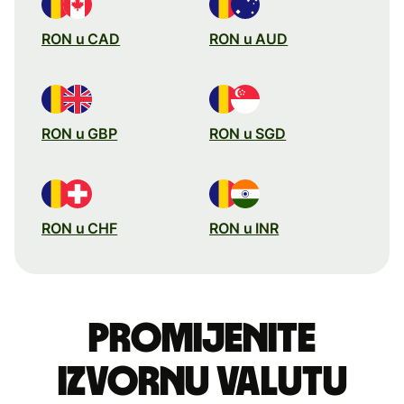
RON u CAD
RON u AUD
RON u GBP
RON u SGD
RON u CHF
RON u INR
Promijenite
izvornu valutu