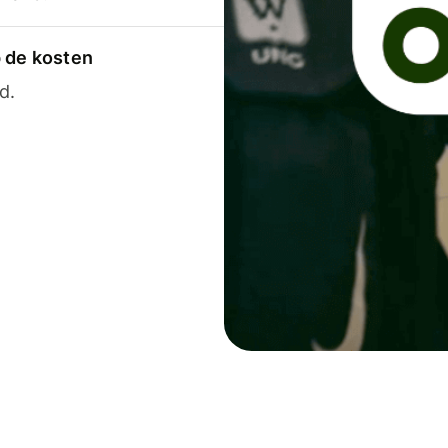
p de kosten
d.