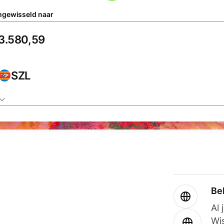
gewisseld naar
SZL
Be
Al 
Wi