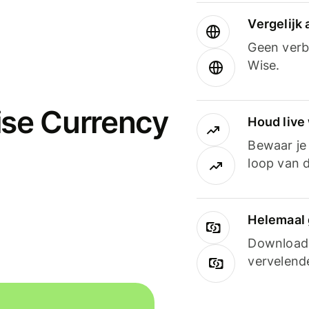
Vergelijk
Geen verbo
Wise.
ise Currency
Houd live
Bewaar je 
loop van d
Helemaal 
Downloade
vervelend