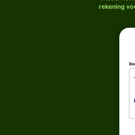
rekening voo
Be