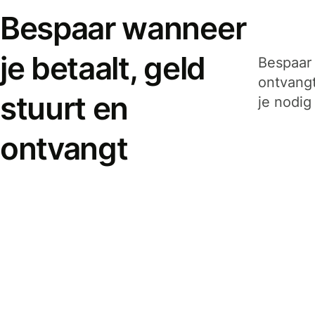
Bespaar wanneer
je betaalt, geld
Bespaar 
ontvangt
stuurt en
je nodig
ontvangt