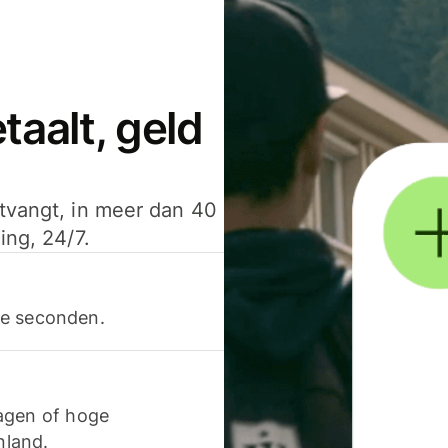
aalt, geld
ntvangt, in meer dan 40
ing, 24/7.
ele seconden.
agen of hoge
nland.