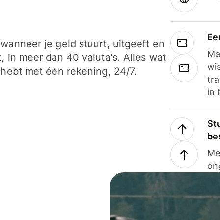
Ee
wanneer je geld stuurt, uitgeeft en
Ma
, in meer dan 40 valuta's. Alles wat
wi
 hebt met één rekening, 24/7.
tra
in 
Stu
be
Me
on