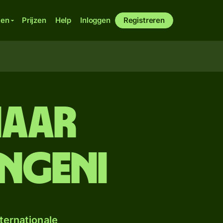
ken
Prijzen
Help
Inloggen
Registreren
naar
ngeni
ternationale