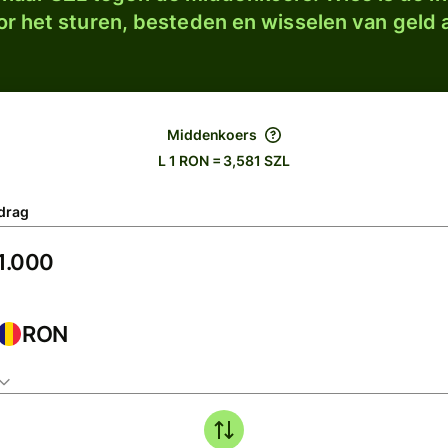
r het sturen, besteden en wisselen van geld a
Middenkoers
L 1 RON = 3,581 SZL
drag
RON