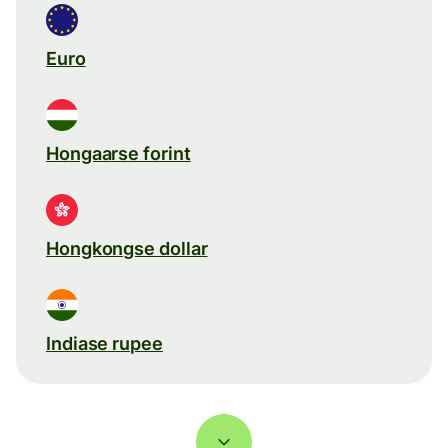
Euro
Hongaarse forint
Hongkongse dollar
Indiase rupee