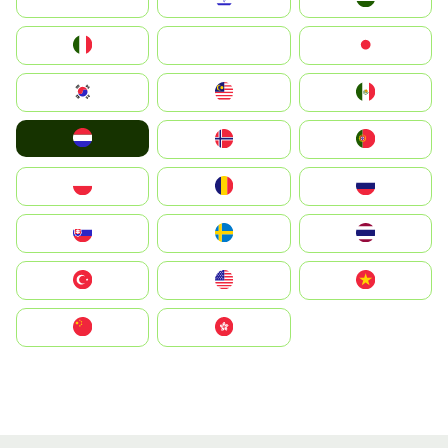
Italia
JA
Japan
South Korea
Malay
Mexico
Nederland
Norge
Portugal
Polska
România
Россия
Slovensko
Ruoŧŧa
ไทย
Türkiye
United States
Vietnam
中国
中國香港特別行政區