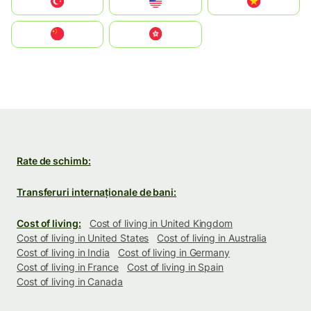
Türkiye
United States
Vietnam
中国
中國香港特別行政區
Rate de schimb:
Transferuri internaționale de bani:
Cost of living:
Cost of living in United Kingdom
Cost of living in United States
Cost of living in Australia
Cost of living in India
Cost of living in Germany
Cost of living in France
Cost of living in Spain
Cost of living in Canada