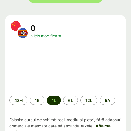
0
Nicio modificare
Perioada
48H
1S
1L
6L
12L
5A
Folosim cursul de schimb real, mediu al pieței, fără adaosuri
comerciale mascate care să ascundă taxele.
Află mai