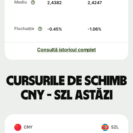
Mediu
2,4382
2,4247
Fluctuație
-0.45
%
-1.06
%
Consultă istoricul complet
Cursurile de schimb
CNY - SZL astăzi
CNY
SZL