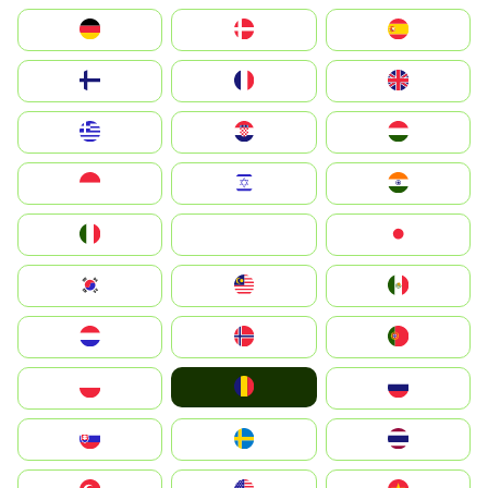
Deutschland
Denmark
España
Suomi
France
United Kingdom
Greece
Hrvatska
Magyarország
Indonesia
Israel
India
Italia
JA
Japan
South Korea
Malay
Mexico
Nederland
Norge
Portugal
România
Polska
Россия
Slovensko
Ruoŧŧa
ไทย