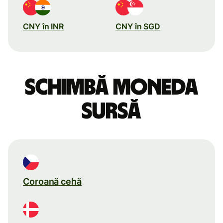
CNY în INR
CNY în SGD
Schimbă moneda
sursă
Coroană cehă