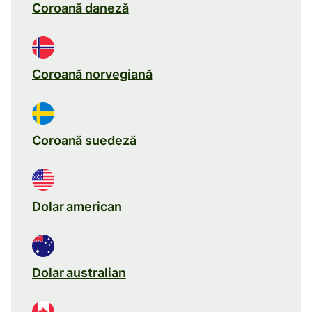
Coroană daneză
Coroană norvegiană
Coroană suedeză
Dolar american
Dolar australian