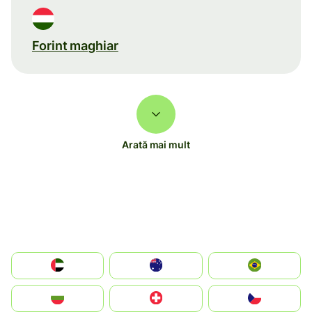
Forint maghiar
Arată mai mult
الإمارات العربية المتحدة
Australia
Brazil
България
Switzerland
Czechia