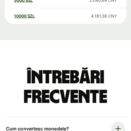
5000
SZL
2.090,69
CNY
10000
SZL
4.181,38
CNY
Întrebări
frecvente
Cum convertesc monedele?