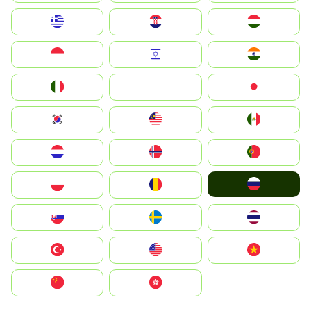
Greece
Hrvatska
Magyarország
Indonesia
Israel
India
Italia
JA
Japan
South Korea
Malay
Mexico
Nederland
Norge
Portugal
Россия
Polska
România
Slovensko
Ruoŧŧa
ไทย
Türkiye
United States
Vietnam
中国
中國香港特別行政區