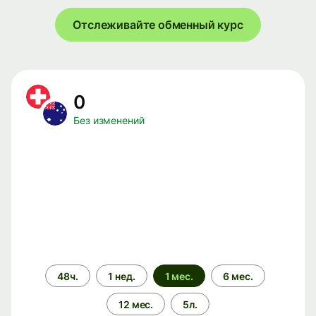
Отслеживайте обменный курс
0
Без изменений
Период
48ч.
1 нед.
1 мес.
6 мес.
времени
12 мес.
5л.