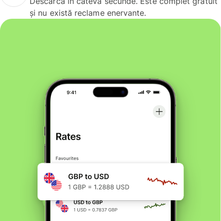
Descarcă în câteva secunde. Este complet gratuit
și nu există reclame enervante.