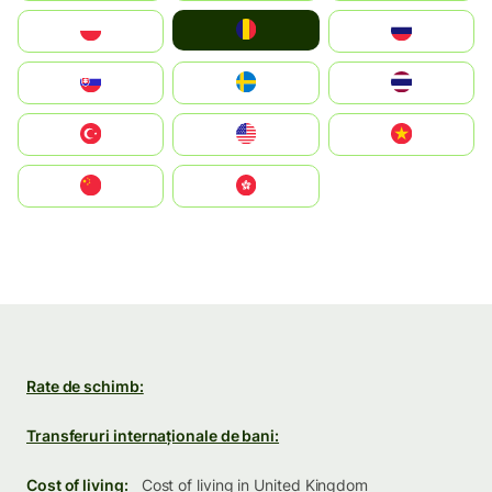
România
Polska
Россия
Slovensko
Ruoŧŧa
ไทย
Türkiye
United States
Vietnam
中国
中國香港特別行政區
Rate de schimb:
Transferuri internaționale de bani:
Cost of living:
Cost of living in United Kingdom