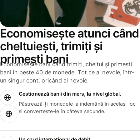
Economisește atunci când
cheltuiești, trimiți și
primești bani
Economisește bani când trimiți, cheltui și primești
bani în peste 40 de monede. Tot ce ai nevoie, într-
un singur cont, oricând ai nevoie.
Gestionează banii din mers, la nivel global.
Păstrează-ți monedele la îndemână în același loc
și convertește-le în câteva secunde.
Un card internațional de debit