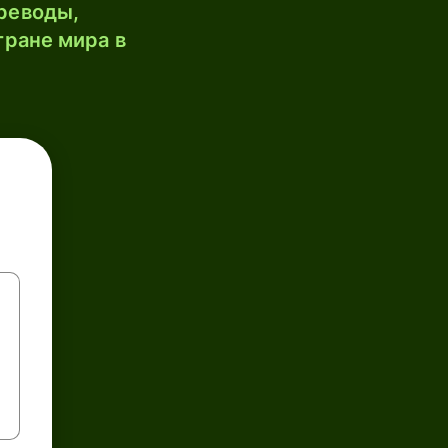
реводы,
тране мира в