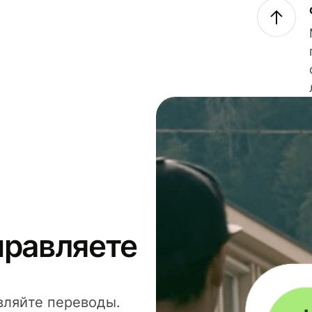
правляете
вляйте переводы.