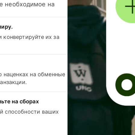
се необходимое на
миру.
 конвертируйте их за
 о наценках на обменные
ранзакции.
мьте на сборах
й способности ваших