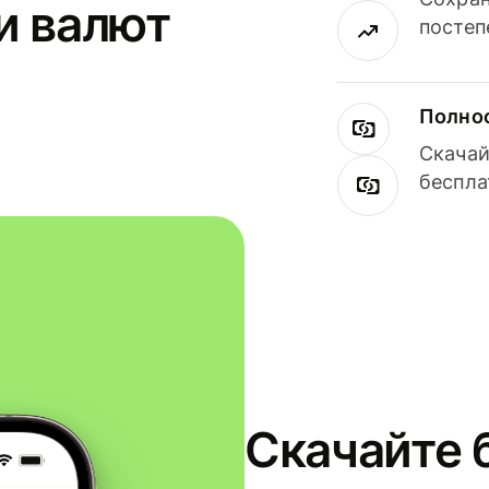
и валют
постеп
Полнос
Скачай
беспла
Скачайте 