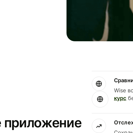
Сравн
Wise в
курс
бе
е приложение
Отсле
Сохран