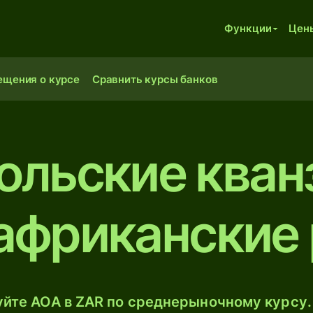
Функции
Цен
ещения о курсе
Сравнить курсы банков
ольские кван
фриканские
йте AOA в ZAR по среднерыночному курсу.