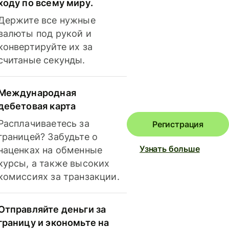
ходу по всему миру.
Держите все нужные
валюты под рукой и
конвертируйте их за
считаные секунды.
Международная
дебетовая карта
Расплачиваетесь за
Регистрация
границей? Забудьте о
Узнать больше
наценках на обменные
курсы, а также высоких
комиссиях за транзакции.
Отправляйте деньги за
границу и экономьте на