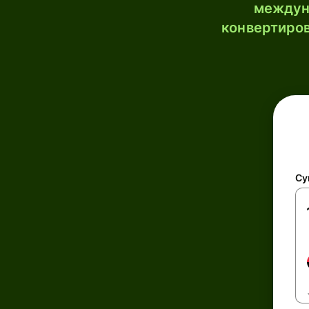
междун
конвертиров
Су