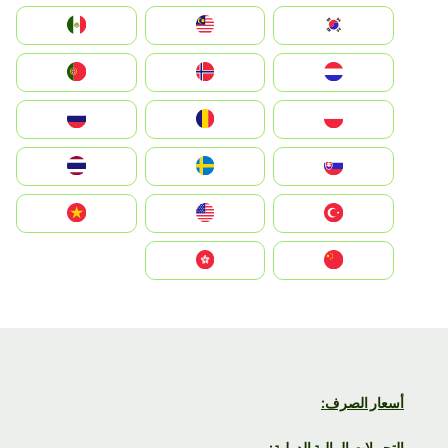
South Korea
Malay
Mexico
Nederland
Norge
Portugal
Polska
România
Россия
Slovensko
Ruoŧŧa
ไทย
Türkiye
United States
Vietnam
中国
中國香港特別行政區
أسعار الصرف:
التحويلات المالية الدولية: