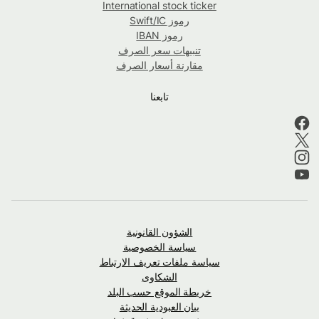
International stock ticker
رموز Swift/IC
رموز IBAN
تنبيهات سعر الصرف
مقارنة أسعار الصرف
تابعنا
الشؤون القانونية
سياسة الخصوصية
سياسة ملفات تعريف الارتباط
الشكاوى
خريطة الموقع حسب البلد
بيان العبودية الحديثة