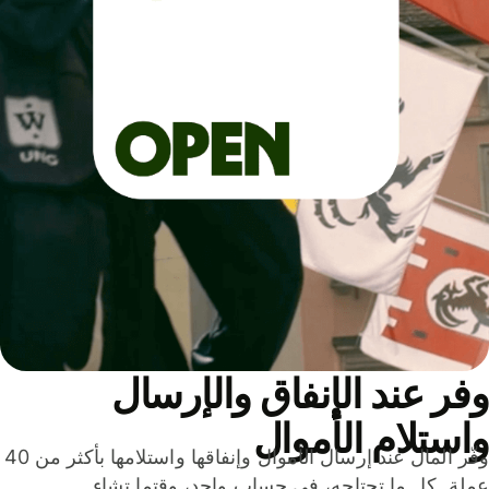
ر عند الإنفاق والإرسال
ستلام الأموال
وفّر المال عند إرسال الأموال وإنفاقها واستلامها بأكثر من 40
لة. كل ما تحتاجه، في حساب واحد، وقتما تشاء.