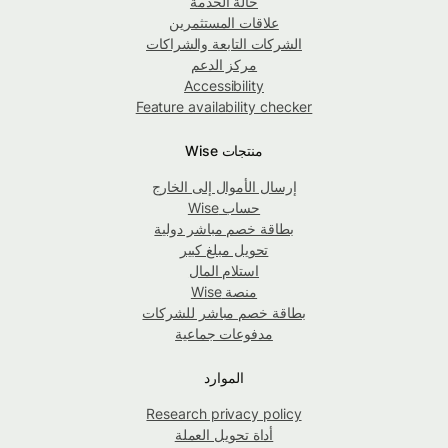
حالة الخدمة
علاقات المستثمرين
الشركات التابعة والشراكات
مركز الدعم
Accessibility
Feature availability checker
منتجات Wise
إرسال الأموال إلى الخارج
حساب Wise
بطاقة خصم مباشر دولية
تحويل مبلغ كبير
استلام المال
منصة Wise
بطاقة خصم مباشر للشركات
مدفوعات جماعية
الموارد
Research privacy policy
أداة تحويل العملة