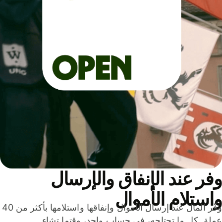
ر عند الإنفاق والإرسال
ستلام الأموال
وفّر المال عند إرسال الأموال وإنفاقها واستلامها بأكثر من 40
لة. كل ما تحتاجه، في حساب واحد، وقتما تشاء.