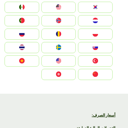
South Korea
Malay
Mexico
Nederland
Norge
Portugal
Polska
România
Россия
Slovensko
Ruoŧŧa
ไทย
Türkiye
United States
Vietnam
中国
中國香港特別行政區
أسعار الصرف:
التحويلات المالية الدولية: