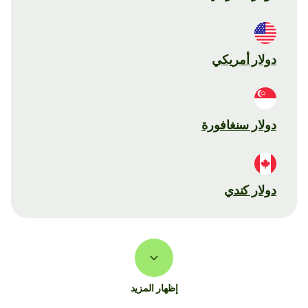
دولار أمريكي
دولار سنغافورة
دولار كندي
إظهار المزيد