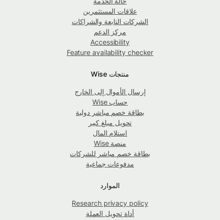
حالة الخدمة
علاقات المستثمرين
الشركات التابعة والشراكات
مركز الدعم
Accessibility
Feature availability checker
منتجات Wise
إرسال الأموال إلى الخارج
حساب Wise
بطاقة خصم مباشر دولية
تحويل مبلغ كبير
استلام المال
منصة Wise
بطاقة خصم مباشر للشركات
مدفوعات جماعية
الموارد
Research privacy policy
أداة تحويل العملة