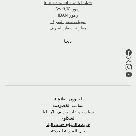
International stock ticker
رموز Swift/IC
رموز IBAN
تنبيهات سعر الصرف
مقارنة أسعار الصرف
تابعنا
الشؤون القانونية
سياسة الخصوصية
سياسة ملفات تعريف الارتباط
الشكاوى
خريطة الموقع حسب البلد
بيان العبودية الحديثة