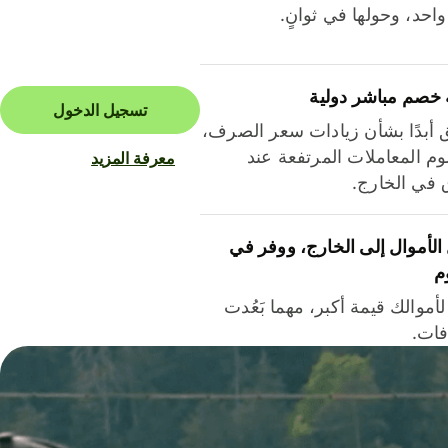
احد، وحولها في ثوانٍ.
 خصم مباشر دولية
تسجيل الدخول
ق أبدًا بشأن زيادات سعر الصرف،
م المعاملات المرتفعة عند
معرفة المزيد
ق في الخارج.
لأموال إلى الخارج، ووفر في
م
أموالك قيمة أكبر، مهما بَعُدت
فات.