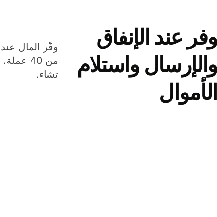
وفر عند الإنفاق
وفّر المال عند 
والإرسال واستلام
من 40 عم
تشاء.
الأموال