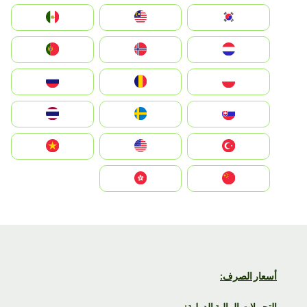
South Korea
Malay
Mexico
Nederland
Norge
Portugal
Polska
România
Россия
Slovensko
Ruoŧŧa
ไทย
Türkiye
United States
Vietnam
中国
中國香港特別行政區
أسعار الصرف:
التحويلات المالية الدولية: