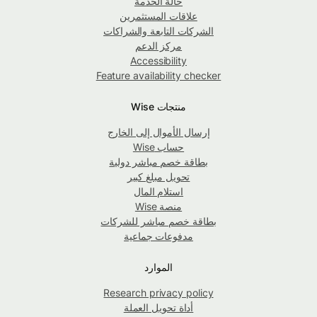
حالة الخدمة
علاقات المستثمرين
الشركات التابعة والشراكات
مركز الدعم
Accessibility
Feature availability checker
منتجات Wise
إرسال الأموال إلى الخارج
حساب Wise
بطاقة خصم مباشر دولية
تحويل مبلغ كبير
استلام المال
منصة Wise
بطاقة خصم مباشر للشركات
مدفوعات جماعية
الموارد
Research privacy policy
أداة تحويل العملة