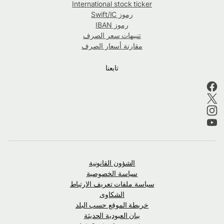
International stock ticker
رموز Swift/IC
رموز IBAN
تنبيهات سعر الصرف
مقارنة أسعار الصرف
تابعنا
الشؤون القانونية
سياسة الخصوصية
سياسة ملفات تعريف الارتباط
الشكاوى
خريطة الموقع حسب البلد
بيان العبودية الحديثة