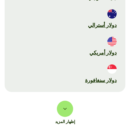
دولار أسترالي
دولار أمريكي
دولار سنغافورة
إظهار المزيد