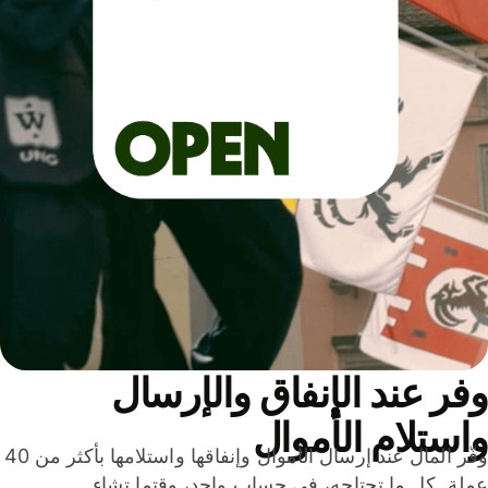
ر عند الإنفاق والإرسال
ستلام الأموال
وفّر المال عند إرسال الأموال وإنفاقها واستلامها بأكثر من 40
لة. كل ما تحتاجه، في حساب واحد، وقتما تشاء.