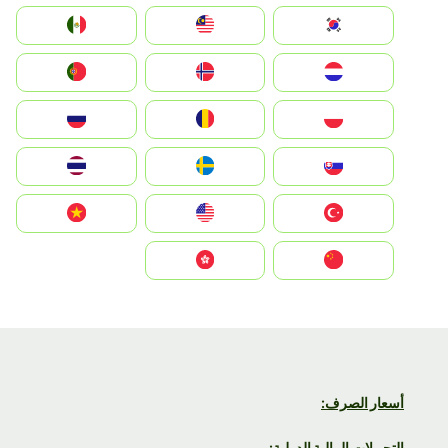
South Korea
Malay
Mexico
Nederland
Norge
Portugal
Polska
România
Россия
Slovensko
Ruoŧŧa
ไทย
Türkiye
United States
Vietnam
中国
中國香港特別行政區
أسعار الصرف:
التحويلات المالية الدولية: