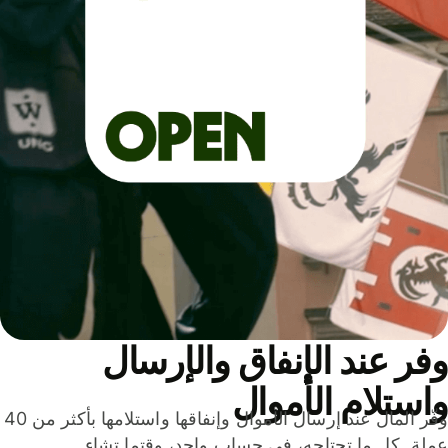
ر عند الإنفاق والإرسال
ستلام الأموال
وفّر المال عند إرسال الأموال وإنفاقها واستلامها بأكثر من 40
لة. كل ما تحتاجه، في حساب واحد، وقتما تشاء.