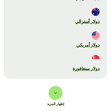
دولار أسترالي
دولار أمريكي
دولار سنغافورة
إظهار المزيد