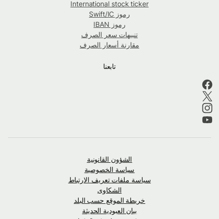
International stock ticker
رموز Swift/IC
رموز IBAN
تنبيهات سعر الصرف
مقارنة أسعار الصرف
تابعنا
الشؤون القانونية
سياسة الخصوصية
سياسة ملفات تعريف الارتباط
الشكاوى
خريطة الموقع حسب البلد
بيان العبودية الحديثة