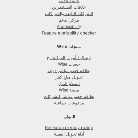
حالة الخدمة
علاقات المستثمرين
الشركات التابعة والشراكات
مركز الدعم
Accessibility
Feature availability checker
منتجات Wise
إرسال الأموال إلى الخارج
حساب Wise
بطاقة خصم مباشر دولية
تحويل مبلغ كبير
استلام المال
منصة Wise
بطاقة خصم مباشر للشركات
مدفوعات جماعية
الموارد
Research privacy policy
أداة تحويل العملة