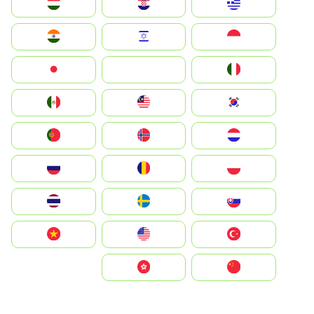
Greece
Hrvatska
Magyarország
Indonesia
Israel
India
Italia
JA
Japan
South Korea
Malay
Mexico
Nederland
Norge
Portugal
Polska
România
Россия
Slovensko
Ruoŧŧa
ไทย
Türkiye
United States
Vietnam
中国
中國香港特別行政區