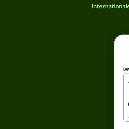
internationa
Be