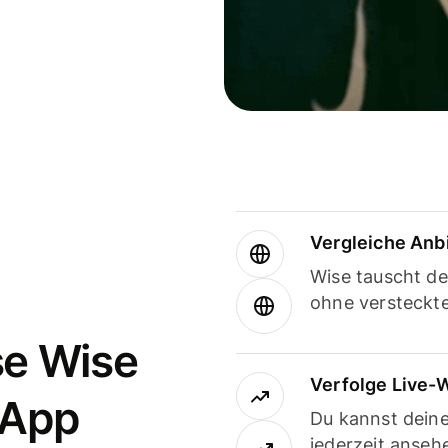
Vergleiche Anb
Wise tauscht d
ohne versteckt
se Wise
Verfolge Live-
-App
Du kannst dein
jederzeit anseh