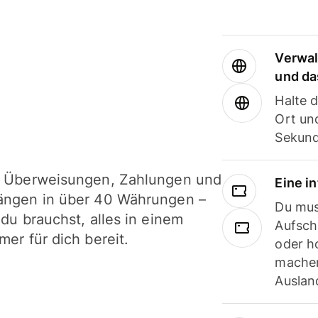
Verwal
und da
Halte 
Ort und
Sekund
i Überweisungen, Zahlungen und
Eine i
ängen in über 40 Währungen –
Du mus
 du brauchst, alles in einem
Aufsch
mer für dich bereit.
oder h
machen
Ausland