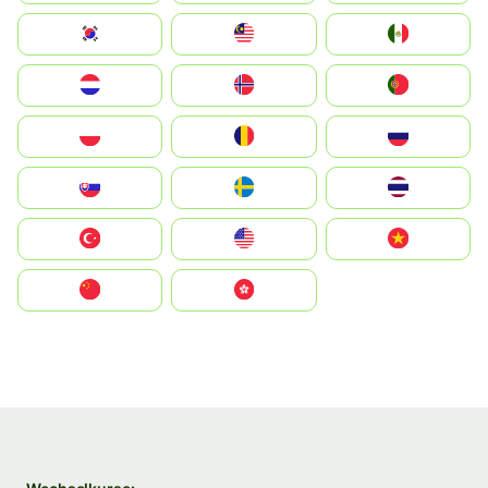
South Korea
Malay
Mexico
Nederland
Norge
Portugal
Polska
România
Россия
Slovensko
Ruoŧŧa
ไทย
Türkiye
United States
Vietnam
中国
中國香港特別行政區