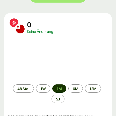
0
Keine Änderung
Zeitraum
48 Std.
1W
1M
6M
12M
5J