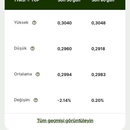
Yüksek
0,3040
0,3048
Düşük
0,2960
0,2918
Ortalama
0,2994
0,2983
Değişim
-2.14
%
0.20
%
Tüm geçmişi görüntüleyin