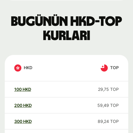
Bugünün HKD-TOP
kurları
HKD
TOP
100
HKD
29,75
TOP
200
HKD
59,49
TOP
300
HKD
89,24
TOP