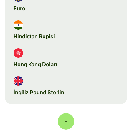
Euro
Hindistan Rupisi
Hong Kong Doları
İngiliz Pound Sterlini