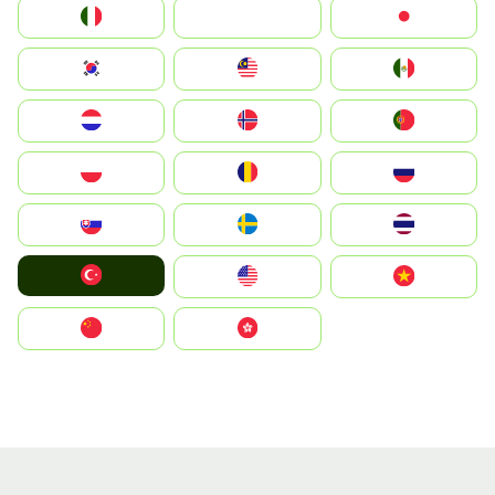
Italia
JA
Japan
South Korea
Malay
Mexico
Nederland
Norge
Portugal
Polska
România
Россия
Slovensko
Ruoŧŧa
ไทย
Türkiye
United States
Vietnam
中国
中國香港特別行政區