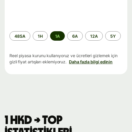
Zaman
48SA
1H
1A
6A
12A
5Y
aralığı
Reel piyasa kurunu kullanıyoruz ve ücretleri gizlemek için
gizli fiyat artışları eklemiyoruz.
Daha fazla bilgi edinin
1 HKD → TOP