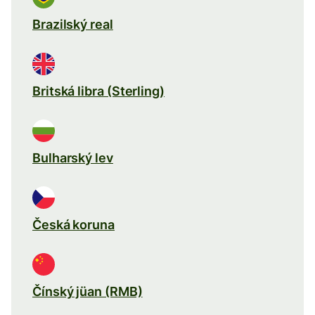
Brazilský real
Britská libra (Sterling)
Bulharský lev
Česká koruna
Čínský jüan (RMB)