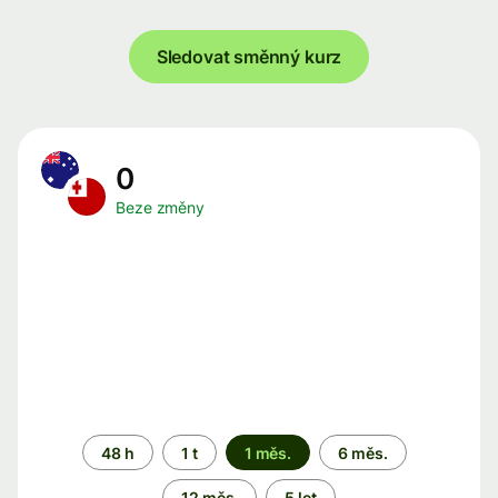
Sledovat směnný kurz
0
Beze změny
Časové
48 h
1 t
1 měs.
6 měs.
období
12 měs.
5 let