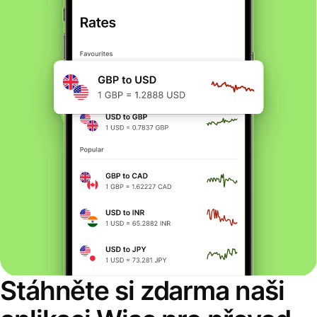
Stáhněte si zdarma naši