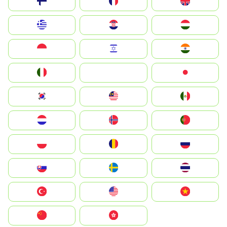
Suomi
France
United Kingdom
Greece
Hrvatska
Magyarország
Indonesia
Israel
India
Italia
JA
Japan
South Korea
Malay
Mexico
Nederland
Norge
Portugal
Polska
România
Россия
Slovensko
Ruoŧŧa
ไทย
Türkiye
United States
Vietnam
中国
中國香港特別行政區