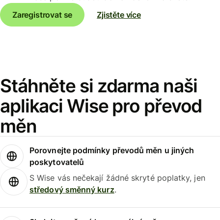
Zaregistrovat se
Zjistěte více
Stáhněte si zdarma naši
aplikaci Wise pro převod
měn
Porovnejte podmínky převodů měn u jiných
poskytovatelů
S Wise vás nečekají žádné skryté poplatky, jen
středový směnný kurz
.