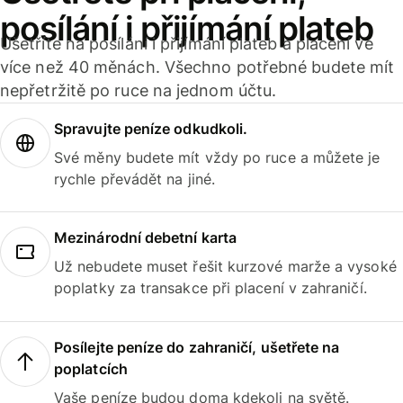
posílání i přijímání plateb
Ušetříte na posílání i přijímání plateb a placení ve
více než 40 měnách. Všechno potřebné budete mít
nepřetržitě po ruce na jednom účtu.
Spravujte peníze odkudkoli.
Své měny budete mít vždy po ruce a můžete je
rychle převádět na jiné.
Mezinárodní debetní karta
Už nebudete muset řešit kurzové marže a vysoké
poplatky za transakce při placení v zahraničí.
Posílejte peníze do zahraničí, ušetřete na
poplatcích
Vaše peníze budou doma kdekoli na světě.