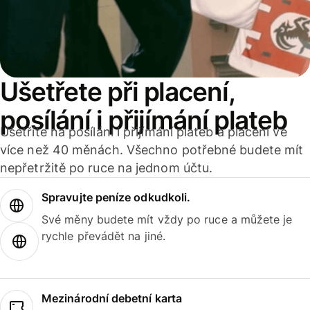
Ušetřete při placení,
posílání i přijímání plateb
Ušetříte na posílání i přijímání plateb a placení ve
více než 40 měnách. Všechno potřebné budete mít
nepřetržitě po ruce na jednom účtu.
Spravujte peníze odkudkoli.
Své měny budete mít vždy po ruce a můžete je
rychle převádět na jiné.
Mezinárodní debetní karta