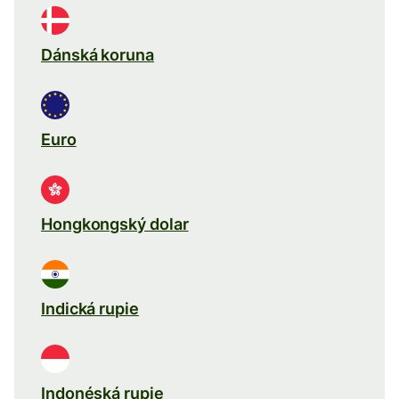
Dánská koruna
Euro
Hongkongský dolar
Indická rupie
Indonéská rupie