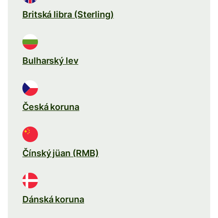
Britská libra (Sterling)
Bulharský lev
Česká koruna
Čínský jüan (RMB)
Dánská koruna