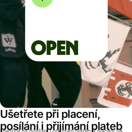
Ušetřete při placení,
posílání i přijímání plateb
Ušetříte na posílání i přijímání plateb a placení ve