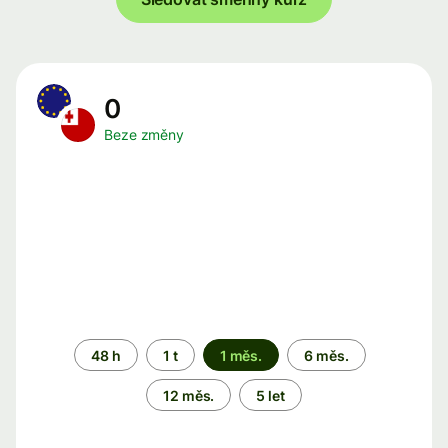
0
Beze změny
Časové
48 h
1 t
1 měs.
6 měs.
období
12 měs.
5 let