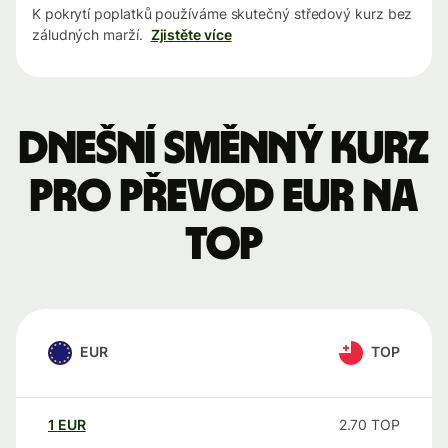
K pokrytí poplatků používáme skutečný středový kurz bez
záludných marží.
Zjistěte více
Dnešní směnný kurz
pro převod EUR na
TOP
EUR
TOP
1
EUR
2.70
TOP