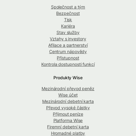
Společnost a tým
Bezpečnost
Tisk
Kariéra
Stav služby
Vztahy s investory
Afilace a partnerství
Centrum nápovědy
Přístupnost
Kontrola dostupnosti funkcí
Produkty Wise
Mezinárodní převod peněz
Wise účet
Mezinárodní debetní karta
Převod vysoké částky
Přijmout peníze
Platforma Wise
Firemní debetní karta
Hromadné platby