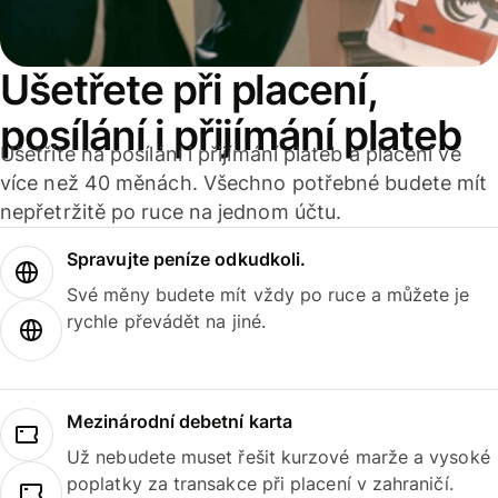
Ušetřete při placení,
posílání i přijímání plateb
Ušetříte na posílání i přijímání plateb a placení ve
více než 40 měnách. Všechno potřebné budete mít
nepřetržitě po ruce na jednom účtu.
Spravujte peníze odkudkoli.
Své měny budete mít vždy po ruce a můžete je
rychle převádět na jiné.
Mezinárodní debetní karta
Už nebudete muset řešit kurzové marže a vysoké
poplatky za transakce při placení v zahraničí.