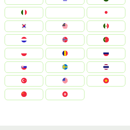
Italia
JA
Japan
South Korea
Malay
Mexico
Nederland
Norge
Portugal
Polska
România
Россия
Slovensko
Ruoŧŧa
ไทย
Türkiye
United States
Vietnam
中国
中國香港特別行政區