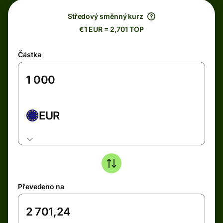
Středový směnný kurz
€1 EUR = 2,701 TOP
Částka
EUR
Převedeno na