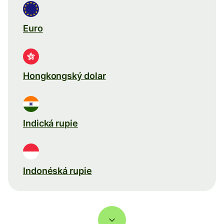
Euro
Hongkongský dolar
Indická rupie
Indonéská rupie