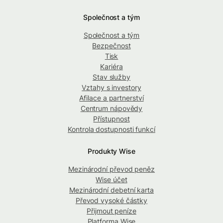
Společnost a tým
Společnost a tým
Bezpečnost
Tisk
Kariéra
Stav služby
Vztahy s investory
Afilace a partnerství
Centrum nápovědy
Přístupnost
Kontrola dostupnosti funkcí
Produkty Wise
Mezinárodní převod peněz
Wise účet
Mezinárodní debetní karta
Převod vysoké částky
Přijmout peníze
Platforma Wise