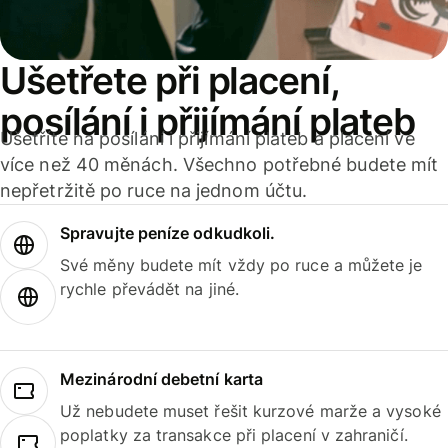
Ušetřete při placení,
posílání i přijímání plateb
Ušetříte na posílání i přijímání plateb a placení ve
více než 40 měnách. Všechno potřebné budete mít
nepřetržitě po ruce na jednom účtu.
Spravujte peníze odkudkoli.
Své měny budete mít vždy po ruce a můžete je
rychle převádět na jiné.
Mezinárodní debetní karta
Už nebudete muset řešit kurzové marže a vysoké
poplatky za transakce při placení v zahraničí.