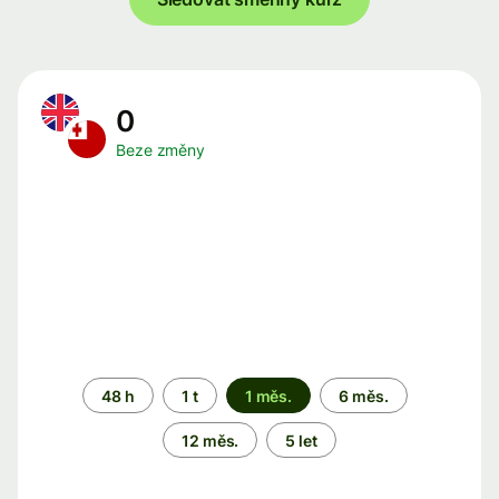
0
Beze změny
Časové
48 h
1 t
1 měs.
6 měs.
období
12 měs.
5 let