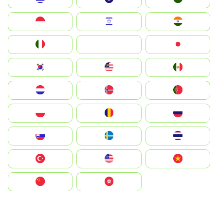
Indonesia
Israel
India
Italia
JA
Japan
South Korea
Malay
Mexico
Nederland
Norge
Portugal
Polska
România
Россия
Slovensko
Ruoŧŧa
ไทย
Türkiye
United States
Vietnam
中国
中國香港特別行政區