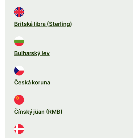
Britská libra (Sterling)
Bulharský lev
Česká koruna
Čínský jüan (RMB)