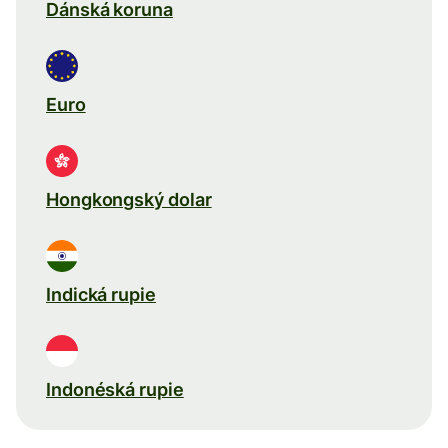
Dánská koruna
Euro
Hongkongský dolar
Indická rupie
Indonéská rupie