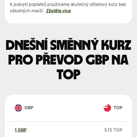
K pokrytí poplatků používáme skutečný středový kurz bez
záludných marží.
Zjistěte více
Dnešní směnný kurz
pro převod GBP na
TOP
GBP
TOP
1
GBP
3.15
TOP