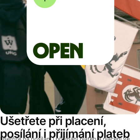
Ušetřete při placení,
posílání i přijímání plateb
Ušetříte na posílání i přijímání plateb a placení ve