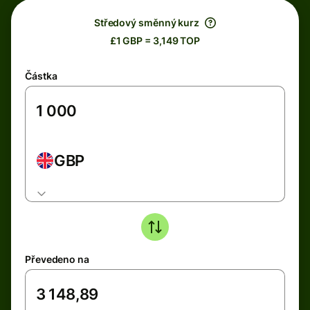
Středový směnný kurz
£1 GBP = 3,149 TOP
Částka
GBP
Převedeno na