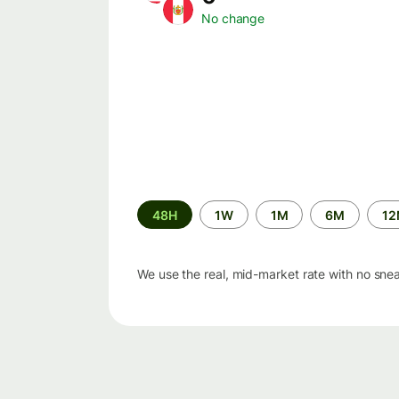
No change
Time
48H
1W
1M
6M
1
period
We use the real, mid-market rate with no sne