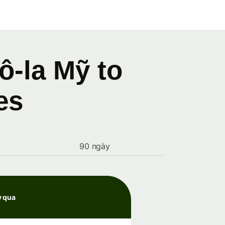
ô-la Mỹ to
es
90 ngày
y qua