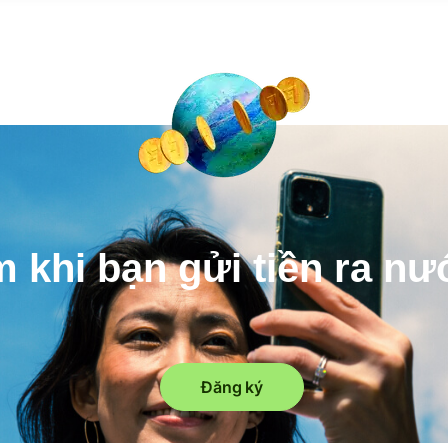
m khi bạn gửi tiền ra n
Đăng ký