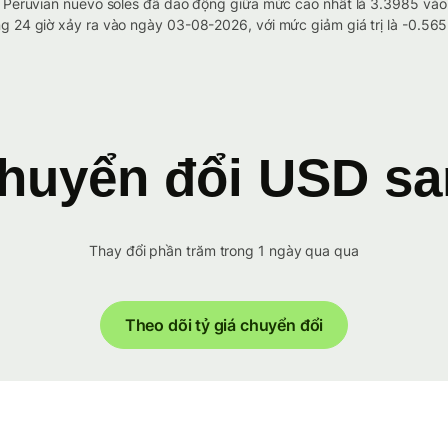
to Peruvian nuevo soles đã dao động giữa mức cao nhất là 3.3985 và
g 24 giờ xảy ra vào ngày 03-08-2026, với mức giảm giá trị là -0.56
huyển đổi USD s
Thay đổi phần trăm trong 1 ngày qua qua
Theo dõi tỷ giá chuyển đổi