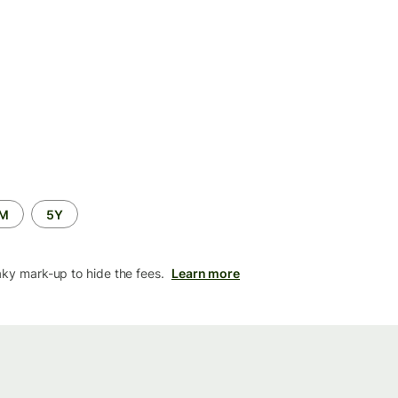
2M
5Y
aky mark-up to hide the fees.
Learn more