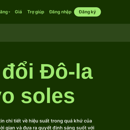
năng
Giá
Trợ giúp
Đăng nhập
Đăng ký
 đổi Đô-la
o soles
n chi tiết về hiệu suất trong quá khứ của
hời gian và đưa ra quyết định sáng suốt với