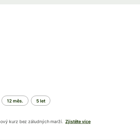
12 měs.
5 let
dový kurz bez záludných marží.
Zjistěte více