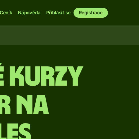
Ceník
Nápověda
Přihlásit se
Registrace
é kurzy
r na
les