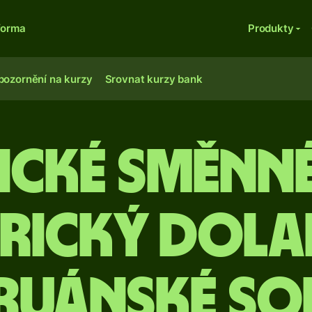
forma
Produkty
pozornění na kurzy
Srovnat kurzy bank
ické směnn
rický dola
ruánské so