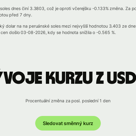
oles dnes činí 3.3803, což je oproti včerejšku -0.133% změna. Za pos
otou před 7 dny.
ký dolar na na peruánské soles mezi nejvyšší hodnotou 3.403 ze dn
en došlo 03-08-2026, kdy se hodnota snížila o -0.565 %.
ývoje kurzu z USD
Procentuální změna za posl. poslední 1 den
Sledovat směnný kurz