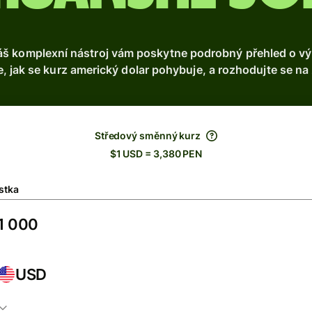
š komplexní nástroj vám poskytne podrobný přehled o vývo
, jak se kurz americký dolar pohybuje, a rozhodujte se na 
Středový směnný kurz
$1 USD = 3,380 PEN
stka
USD