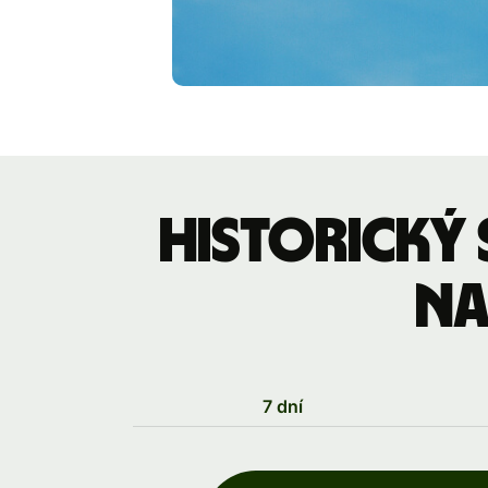
Historický
na
7 dní