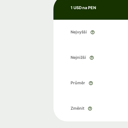
1 USD na PEN
Nejvyšší
Nejnižší
Průměr
Změnit