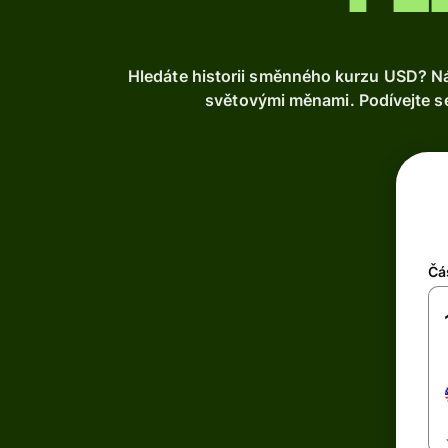
Hledáte historii směnného kurzu USD? Ná
světovými měnami. Podívejte se
Čá