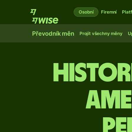
Osobní
Firemní
Plat
Převodník měn
Projít všechny měny
U
Histor
ame
pe