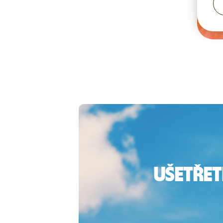
Ušetřet