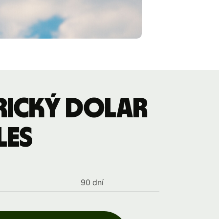
rický dolar
les
90 dní