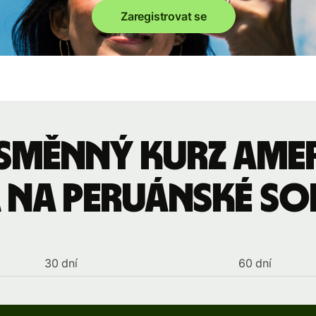
Zaregistrovat se
 směnný kurz ame
 na peruánské so
30 dní
60 dní