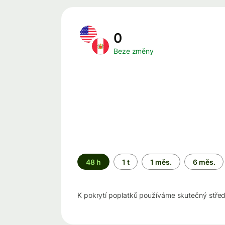
0
Beze změny
Časové
48 h
1 t
1 měs.
6 měs.
období
K pokrytí poplatků používáme skutečný stře