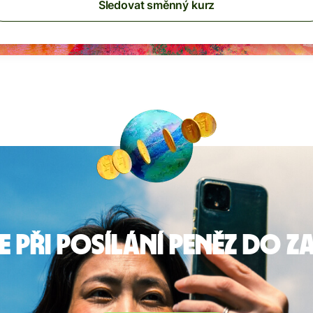
Sledovat směnný kurz
e při posílání peněz do z