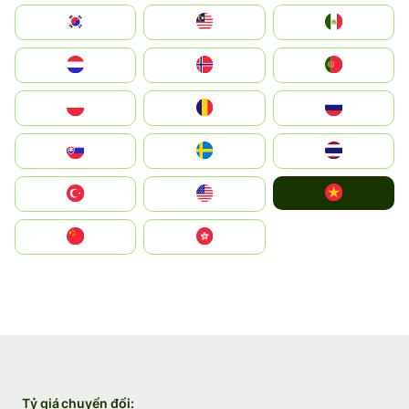
South Korea
Malay
Mexico
Nederland
Norge
Portugal
Polska
România
Россия
Slovensko
Ruoŧŧa
ไทย
Vietnam
Türkiye
United States
中国
中國香港特別行政區
Tỷ giá chuyển đổi: