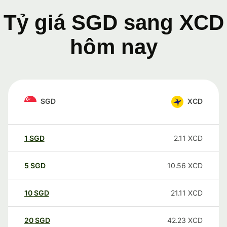
Tỷ giá SGD sang XCD
hôm nay
SGD
XCD
1
SGD
2.11
XCD
5
SGD
10.56
XCD
10
SGD
21.11
XCD
20
SGD
42.23
XCD