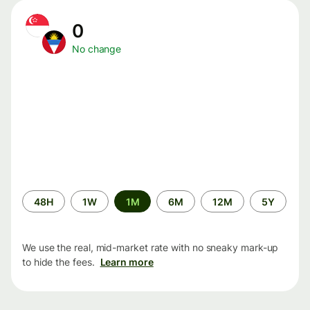
0
No change
Time
48H
1W
1M
6M
12M
5Y
period
We use the real, mid-market rate with no sneaky mark-up
to hide the fees.
Learn more