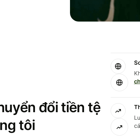
So
Kh
ch
uyển đổi tiền tệ
Th
Lư
ng tôi
cá