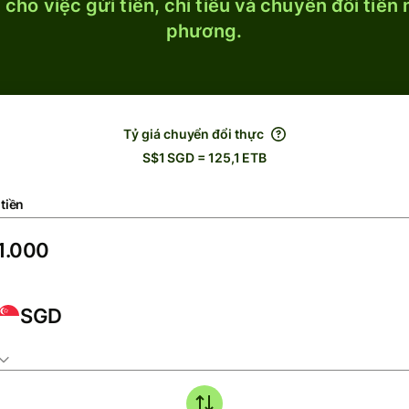
cho việc gửi tiền, chi tiêu và chuyển đổi tiền
phương.
Tỷ giá chuyển đổi thực
S$1 SGD = 125,1 ETB
tiền
SGD