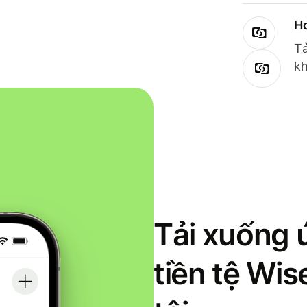
Ho
Tả
kh
Tải xuống 
tiền tệ Wi