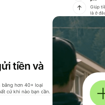
Giúp ti
là ở đâ
gửi tiền và
ền bằng hơn 40+ loại
bất cứ khi nào bạn cần.