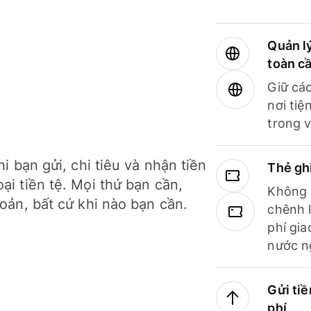
Quản lý
toàn c
Giữ các
nơi tiệ
trong v
hi bạn gửi, chi tiêu và nhận tiền
Thẻ gh
ại tiền tệ. Mọi thứ bạn cần,
Không b
hoản, bất cứ khi nào bạn cần.
chênh l
phí gia
nước n
Gửi tiề
phí