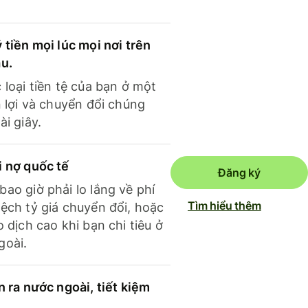
 tiền mọi lúc mọi nơi trên
ầu.
 loại tiền tệ của bạn ở một
n lợi và chuyển đổi chúng
ài giây.
i nợ quốc tế
Đăng ký
ao giờ phải lo lắng về phí
Tìm hiểu thêm
ệch tỷ giá chuyển đổi, hoặc
o dịch cao khi bạn chi tiêu ở
goài.
n ra nước ngoài, tiết kiệm