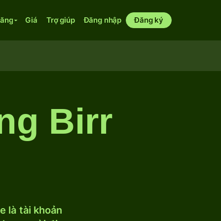
năng
Giá
Trợ giúp
Đăng nhập
Đăng ký
ng Birr
 là tài khoản